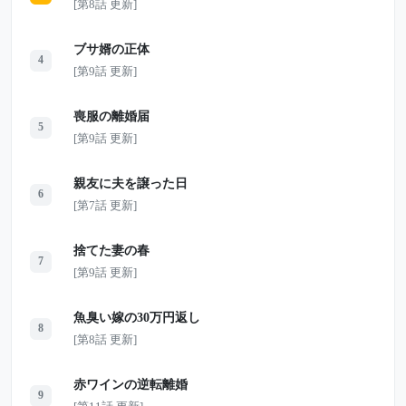
[第8話 更新]
ブサ婿の正体
4
[第9話 更新]
喪服の離婚届
5
[第9話 更新]
親友に夫を譲った日
6
[第7話 更新]
捨てた妻の春
7
[第9話 更新]
魚臭い嫁の30万円返し
8
[第8話 更新]
赤ワインの逆転離婚
9