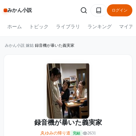
みかん小説
ログイン
ホーム
トピック
ライブラリ
ランキング
マイア
みかん小説
/
嫁姑
/
録音機が暴いた義実家
録音機が暴いた義実家
ゆみの帰り道
2631
完結