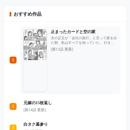
おすすめ作品
止まったカードと空の家
夫の正文が「会社の旅行」と言って家を出
た朝、私はすべてを知っていた。 行き先
で待っているのは会社の同僚ではなく、高
[第13話 更新]
校時代からの親友・美津。しかも夫は、私
名義のクレジットカードを勝手に使い、親
1
友との食事や買い物にまで手を出してい
た。 泣いて問い詰めることはしなかっ
た。証拠はすでにそろっている。娘も、父
親の異変に気づいていた。 「引っ越す
よ」 夫が浮気旅行を楽しんでいる間に、
私は娘と新しい家へ向かった。そして夫の
カードを止め、彼の荷物を“ある場所”へ送
りつける。 旅行先で支払いができなくな
った夫。荷物を受け取った親友の家。そし
元嫁の15枚返し
て、空っぽの部屋へ戻ることになる裏切り
2
者。 夫と親友を同時に失った私が、娘と
[第14話 更新]
本当の人生を取り戻すまでの物語。
白タク墓参り
3