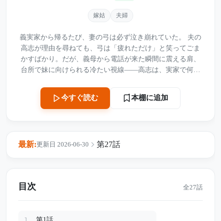
嫁姑
夫婦
義実家から帰るたび、妻の弓は必ず泣き崩れていた。 夫の
高志が理由を尋ねても、弓は「疲れただけ」と笑ってごま
かすばかり。だが、義母から電話が来た瞬間に震える肩、
台所で妹に向けられる冷たい視線――高志は、実家で何か
が起きていると感じ始める。 ある日、高志は真実を確かめ
るため、妻のエプロンに小さな録音機を忍ばせた。 そこに
本棚に追加
今すぐ読む
残されていたのは、優しい母と妹の裏の顔。妻への暴言、
脅し、そして知らぬ間に奪われていた大切な貯金だった。
「家族仲良く」という自分の願いが、妻を地獄に閉じ込め
ていたのだと知った高志は、静かに反撃を決意する。 そし
最新:
第27話
更新日 2026-06-30
て父の古希祝いの日、親戚が集まる高級料亭で、義母と妹
が隠し続けた真実が暴かれる――。
目次
全27話
第1話
1.