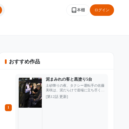
本棚
ログイン
おすすめ作品
泥まみれの客と黒塗り5台
土砂降りの夜、タクシー運転手の佐藤
美咲は、泥だらけで道端に立ち尽くす
1人の老人を見つけた。 他のタクシー
[第12話 更新]
は、車が汚れることを嫌って次々と通
り過ぎていく。中には、老人をあざ笑
1
い、泥水まで浴びせて走り去る運転手
もいた。 月末までにノルマを達成で
きなければクビ。幼い娘の手術を控
え、仕事を失うわけにはいかない美咲
も、一瞬だけ迷った。 それでも彼女