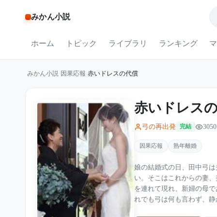
みかん小説
ホーム
トピック
ライブラリ
ランキング
マ
みかん小説
/
因果応報
/
赤いドレスの代償
赤いドレス
弓の再出発
3050
完結
因果応報
熟年離婚
娘の結婚式の日、田中弓は夫・
い。そこはこれからの妻、美香が座る席だ」 26年間
を連れて現れ、新婦の母で
れでも弓は何も言わず、静かに席を譲った。 ただし、
専業主婦」と見下してきた