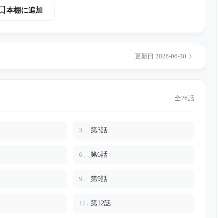
る佐藤会長が、弓に深い恩を持つ人物だったことを。 結婚式
本棚に追加
け、会社の借金まで弓に押しつけようとする。さらに、娘のご
でも愛人と共に使い込んでいた。 しかし弓は、すでに
された夫
遺言書。 娘の結婚式で始まった屈辱は、やが
更新日 2026-06-30
みれた親族たちを巻き込む、静かな逆転劇へと変わっていく
全26話
第3話
3.
第6話
6.
第9話
9.
第12話
12.