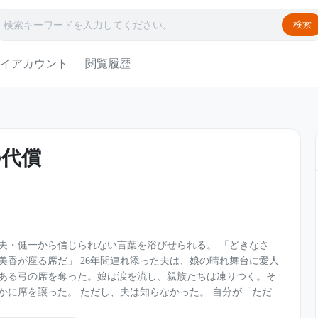
検索
イアカウント
閲覧履歴
の代償
健一から信じられない言葉を浴びせられる。 「どきなさ
連れ添った夫は、娘の晴れ舞台に愛人
ある弓の席を奪った。娘は涙を流し、親族たちは凍りつく。そ
夫は知らなかった。 自分が「ただの
妻が、かつて大企業を救った伝説の財務コンサルタントだった