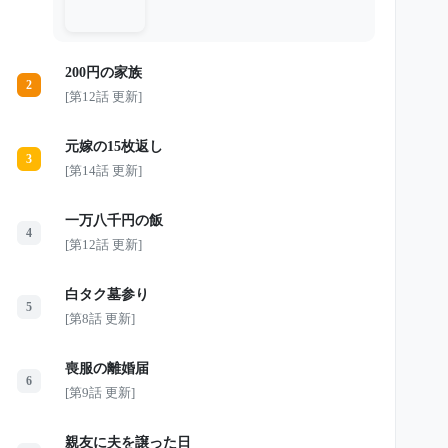
は車を止める。 「シートなんて洗え
ばいいんです」 そう言って老人を乗
せ、傘を差し、温かい缶コーヒーを手
渡した。 しかし翌朝、美咲を待って
200円の家族
いたのは、汚された車両と突然の解雇
2
通告だった。 泣き崩れる彼女の前
[第12話 更新]
に、5台の黒塗りの車が営業所へ現れ
る。 昨日の泥だらけの老人は、いっ
たい何者だったのか。 たった1本の缶
元嫁の15枚返し
コーヒーが、彼女の人生を大きく変え
3
ていく――。
[第14話 更新]
一万八千円の飯
4
[第12話 更新]
白タク墓参り
5
[第8話 更新]
喪服の離婚届
6
[第9話 更新]
親友に夫を譲った日