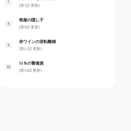
7
[第7話 更新]
喪服の隠し子
8
[第9話 更新]
赤ワインの逆転離婚
9
[第11話 更新]
51％の警備員
10
[第14話 更新]