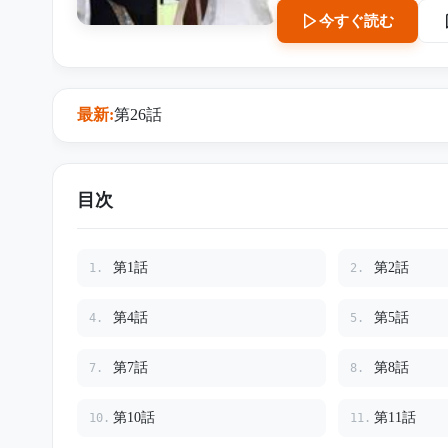
ことを。そして新郎の父であ
今すぐ読む
の後、夫は離婚届を突きつ
祝儀、夫婦の老後資金、会社の金ま
すべての証拠を集めていた。 会社の裏帳簿、偽造された連帯保証人の書類、録音
の自白。そして、義母が最後に残した一通の
最新:
第26話
て夫と愛人、そして欲にま
――。
目次
第1話
第2話
1.
2.
第4話
第5話
4.
5.
第7話
第8話
7.
8.
第10話
第11話
10.
11.