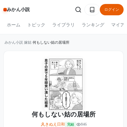
みかん小説
ログイン
ホーム
トピック
ライブラリ
ランキング
マイア
みかん小説
/
嫁姑
/
何もしない姑の居場所
何もしない姑の居場所
きぬえ日和
846
完結