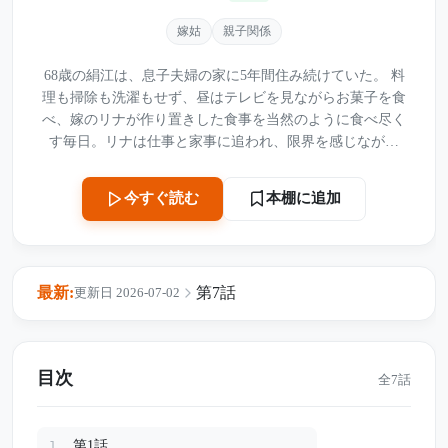
嫁姑
親子関係
68歳の絹江は、息子夫婦の家に5年間住み続けていた。 料
理も掃除も洗濯もせず、昼はテレビを見ながらお菓子を食
べ、嫁のリナが作り置きした食事を当然のように食べ尽く
す毎日。リナは仕事と家事に追われ、限界を感じながら
も、姑だからと黙って耐えていた。 そんなある日、仕事を
辞めた娘・夏帆が家に戻ってくる。 何もしない姑と、社会
本棚に追加
今すぐ読む
に疲れて動けなくなった娘。家の中に増えた“何もしない人
たち”に、リナの心はついに折れかける。 しかし深夜のリビ
ングで、絹江と夏帆が交わしていた本音を聞いた時、リナ
は初めて知る。 姑は本当に怠けていただけなのか。 娘は本
最新:
第7話
更新日 2026-07-02
当に甘えていただけなのか。 壊れかけた家族が、不器用に
変わろうとする物語。
目次
全7話
第1話
1.