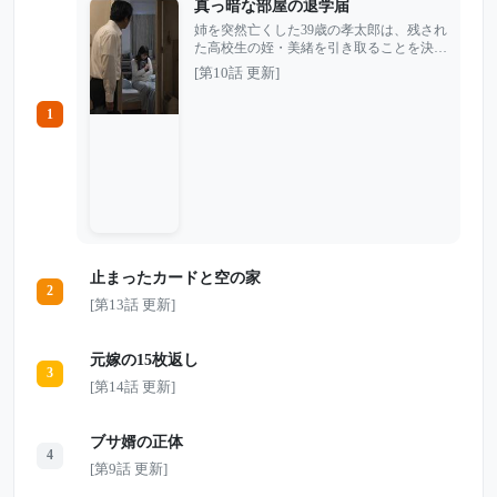
真っ暗な部屋の退学届
姉を突然亡くした39歳の孝太郎は、残され
た高校生の姪・美緒を引き取ることを決め
た。 母を失ったばかりなのに、泣き言ひ
[第10話 更新]
とつ言わず、家事も勉強もこなす美緒。孝
太郎は「しっかりした子」だと思い、少し
1
ずつ二人の生活は形になっていく。 だが
ある夜、仕事から帰ると部屋は真っ暗だっ
た。 美緒の部屋を開けた孝太郎が見たの
は、床に並べられた荷物、通帳、求人誌、
そして一枚の退学届。 母を亡くした少女
は、本当は何を抱えていたのか。 その
夜、亡き姉が残した一通の手紙が、二人の
止まっていた時間を静かに動かし始める
――。
止まったカードと空の家
2
[第13話 更新]
元嫁の15枚返し
3
[第14話 更新]
ブサ婿の正体
4
[第9話 更新]