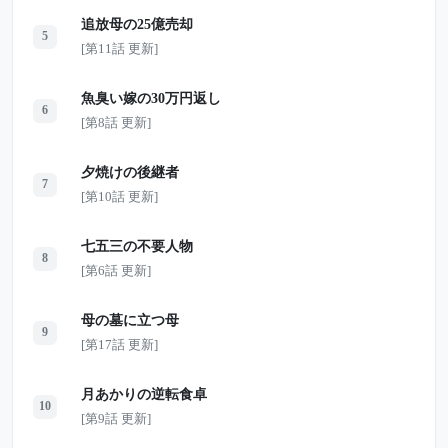
追放母の25億売却
5
[第11話 更新]
魚臭い嫁の30万円返し
6
[第8話 更新]
夕焼けの後継者
7
[第10話 更新]
七五三の不要人物
8
[第6話 更新]
母の墓に立つ母
9
[第17話 更新]
月あかりの逆転食卓
10
[第9話 更新]