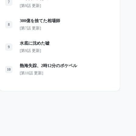
7
[第9話 更新]
300億を捨てた相場師
8
[第7話 更新]
水底に沈めた嘘
9
[第9話 更新]
熱海失踪、2時12分のポケベル
10
[第10話 更新]