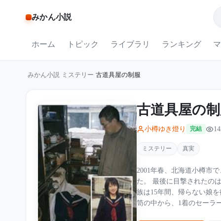
みかん小説
ホーム
トピック
ライブラリ
ランキング
マ
みかん小説
/
ミステリー
/
古道具屋の制服
古道具屋の制
小樽ゆき燈り
14
完結
ミステリー
真実
2001年春、北海道小樽
た。 最後に目撃されたのは、運河へ続く古い倉庫街。部屋には家出を示すものはなく、家
族は15年間、帰らない娘を待ち続けていた。 そんな
笥の中から、1着のセーラ
イルカと、涙で滲んだ一通の手紙。 そこには、同級生の名前、教