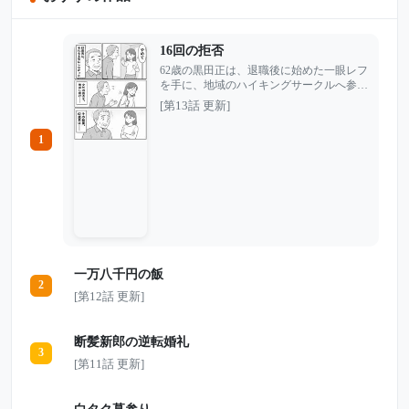
16回の拒否
62歳の黒田正は、退職後に始めた一眼レフ
を手に、地域のハイキングサークルへ参加
していた。 「嫌がる人ほど、綺麗に撮っ
[第13話 更新]
てあげたいんですよ」 そう笑う黒田は、
自分の写真が人を喜ばせるものだと信じて
1
いた。けれど参加者の高橋みさ子は、何度
もはっきり伝えていた。 「SNSには載せ
ないでください」 名前を出さなければい
い。綺麗に撮れていれば問題ない。サーク
ル内だけなら大丈夫――黒田はそう考え、
みさ子の拒否を自分に都合よく解釈し続け
る。 やがて、本人の知らないうちに撮ら
れた写真はSNSへ投稿され、サークルの外
にまで広がっていく。 削除しても、もう
一万八千円の飯
消えなかったもの。 そして次の集合場所
2
で、みさ子は静かに告げた。 「私は、同
[第12話 更新]
じことを16回言いました」 写真の出来で
はない。善意かどうかでもない。 「やめ
てください」という一言を、本当に聞けな
断髪新郎の逆転婚礼
かった男が失ったものとは――。
3
[第11話 更新]