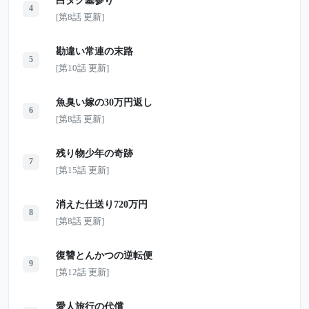
白タク墓参り
4
[第8話 更新]
勘違い常連の末路
5
[第10話 更新]
魚臭い嫁の30万円返し
6
[第8話 更新]
残り物少年の奇跡
7
[第15話 更新]
消えた仕送り720万円
8
[第8話 更新]
復讐とんかつの逆転便
9
[第12話 更新]
愛人旅行の代償