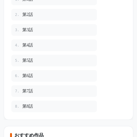
第2話
2.
第3話
3.
第4話
4.
第5話
5.
第6話
6.
第7話
7.
第8話
8.
おすすめ作品