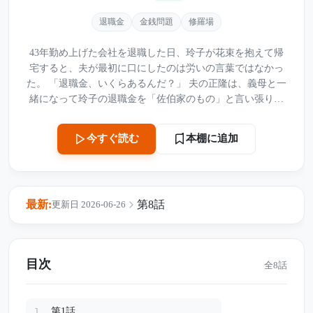
退職金
金銭問題
修羅場
43年勤め上げた会社を退職した日、玲子が花束を抱えて帰
宅すると、夫が最初に口にしたのは労いの言葉ではなかっ
た。 「退職金、いくらあるんだ？」 夫の正隆は、義母と一
緒になって玲子の退職金を「佐伯家のもの」と言い張り、
通帳と印鑑を差し出すよう迫ってくる。 だが玲子は、長年
の会社勤めで知っていた。 言葉は消えても、記録は残る。
本棚に追加
今すぐ読む
義母の暴言、夫の要求、離婚届を使った脅し。 すべてを録
音しながら、玲子は夫が昔から知っている“いつもの場
所”に、ある通帳を置いた。 残高3187円の古い通帳を。 翌
朝、夫は離婚届を残し、通帳と印鑑を持って姿を消す。 だ
最新:
第8話
更新日 2026-06-26
が本当の退職金3000万円は、夫の知らない口座に守られて
いた。 さらに夫が隠していた“別の女性との店の計画”と、
企業年金の口座変更まで発覚する。 43年分の我慢を証拠に
変えた玲子は、奪われかけたお金と人生を静かに取り戻し
目次
全8話
ていく――。
第1話
1.