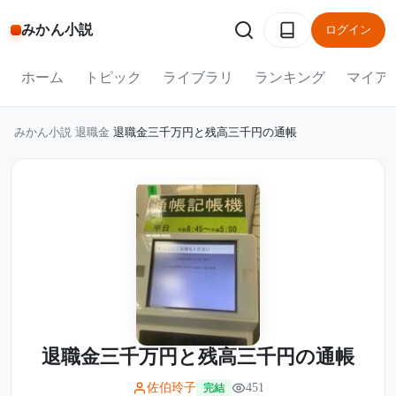
みかん小説
ログイン
ホーム
トピック
ライブラリ
ランキング
マイア
みかん小説
/
退職金
/
退職金三千万円と残高三千円の通帳
退職金三千万円と残高三千円の通帳
佐伯玲子
451
完結