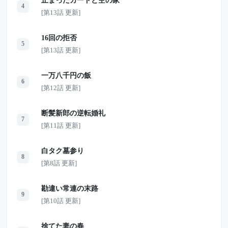
止まったカードと空の家
4
[第13話 更新]
16回の拒否
5
[第13話 更新]
一万八千円の飯
6
[第12話 更新]
断髪新郎の逆転婚礼
7
[第11話 更新]
白タク墓参り
8
[第8話 更新]
勘違い常連の末路
9
[第10話 更新]
捨てた妻の春