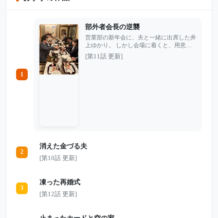
部外者会長の逆襲
営業部の新年会に、夫と一緒に出席した井
上ゆかり。 しかし会場に着くと、用意さ
れているはずの席はなく、課長の獅倉から
[第11話 更新]
は笑いながらこう言われた。 「今日は関
係者だけで飲もうよ」 部外者扱いされ、
1
夫婦そろって追い出されるように店を出た
ゆかり。だが店の外には、黒いセダンと秘
書が待っていた。 「帰るから、車出し
て」 「会長、承知しました」 実はゆかり
には、会社の誰も知らないもう一つの顔が
あった。 翌朝、課長から慌てた電話が入
る。大型契約が突然保留になり、会社のサ
ーバーからは、ただの嫌がらせでは済まさ
れない重大な痕跡が見つかっていた――。
消えた金づる夫
2
[第10話 更新]
凍った再婚式
3
[第12話 更新]