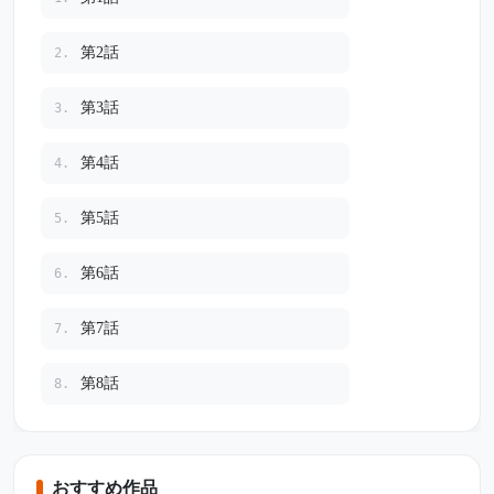
第2話
2.
第3話
3.
第4話
4.
第5話
5.
第6話
6.
第7話
7.
第8話
8.
おすすめ作品