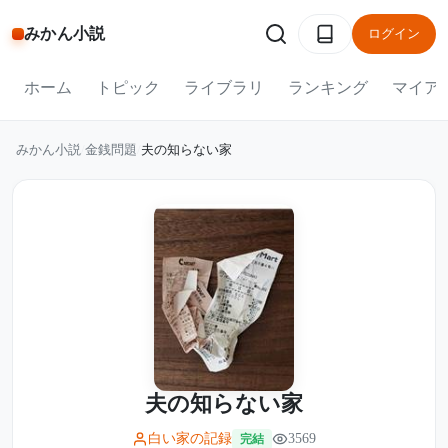
みかん小説
ログイン
ホーム
トピック
ライブラリ
ランキング
マイア
みかん小説
/
金銭問題
/
夫の知らない家
夫の知らない家
白い家の記録
3569
完結