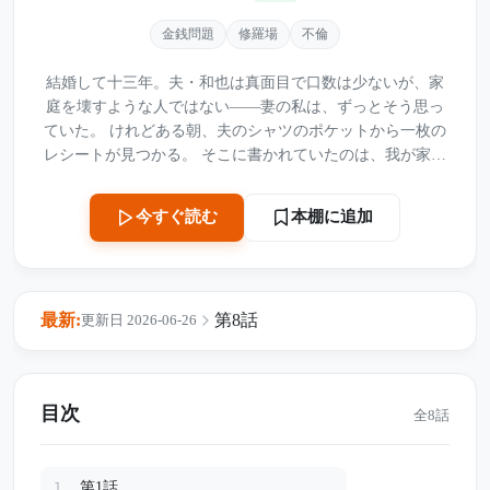
金銭問題
修羅場
不倫
結婚して十三年。夫・和也は真面目で口数は少ないが、家
庭を壊すような人ではない――妻の私は、ずっとそう思っ
ていた。 けれどある朝、夫のシャツのポケットから一枚の
レシートが見つかる。 そこに書かれていたのは、我が家で
は使わない日用品、そして子供用の青いコップ。さらに印
字されていたのは、見覚えのない住所だった。 不審に思っ
本棚に追加
今すぐ読む
た私は、夫の後を追う。たどり着いたのは、古い住宅街に
ある白い二階建ての家。そこには、年配の女性と、小さな
男の子が暮らしていた。 夫はその家に慣れた様子で入り、
男の子の頭を優しく撫でる。 それは、ただの浮気相手の家
最新:
第8話
更新日 2026-06-26
ではなかった。 妻である私が知らないまま、夫はいつから
この家に通っていたのか。あの子はいったい誰なのか。そ
して、なぜ夫は三年間も何も話さなかったのか。 「知らな
い家」の扉を開けた時、私が見たのは、裏切りだけでは語
目次
全8話
れない、もう一つの家族の真実だった。
第1話
1.