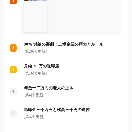
1
い。派手な贅沢をした覚えもない。 それ
なのに8年後、通帳に残っていたのはわず
か4800円だった。 年金13万円の暮らし。
車、ゴルフ、息子への援助、家の修繕、物
価高――。ひとつひとつは“普通”に見える
出費が、退職金を静かに削っていく。 妻
のせつ子は何度も家計を見直そうとした。
だが哲夫は「なんとかなる」と言い続け、
通帳から目をそらした。 そしてある朝、
90% 減給の裏側：上場企業の権力とルール
せつ子は家を出ていく。 老後破産の本当
2
の原因は、お金の使い方だけではなかっ
[第20話 更新]
た。哲夫が最後に気づいた、夫婦にとって
一番大切なものとは――。
月給 20 万の退職届
3
[第16話 更新]
年金十二万円の老人の正体
4
[第4話 更新]
退職金三千万円と残高三千円の通帳
5
[第8話 更新]