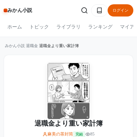
みかん小説
ログイン
ホーム
トピック
ライブラリ
ランキング
マイア
みかん小説
/
退職金
/
退職金より重い家計簿
退職金より重い家計簿
麻美の茶封筒
85
完結