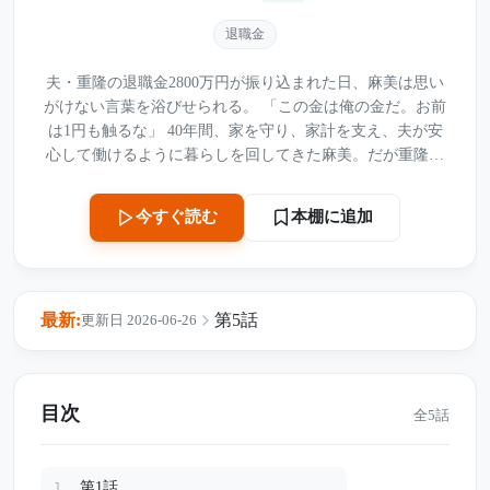
退職金
夫・重隆の退職金2800万円が振り込まれた日、麻美は思い
がけない言葉を浴びせられる。 「この金は俺の金だ。お前
は1円も触るな」 40年間、家を守り、家計を支え、夫が安
心して働けるように暮らしを回してきた麻美。だが重隆に
とって、妻の年月は「家にいただけ」の一言で片づけられ
るものだった。 翌朝、麻美は朝食を作らず、小さなカバン
本棚に追加
今すぐ読む
だけを持って家を出る。 向かった先は、亡き母が残した古
い平屋。そこで麻美は、長年ひそかに守り続けてきた茶色
の封筒を取り出す。 中に入っていたのは、家の登記書類、
通帳の控え、そして40年分の家計簿。 退職金を独占したつ
最新:
第5話
更新日 2026-06-26
もりだった重隆は、やがて老後資金と家の“本当の名義”を
知ることになる。 夫婦の老後を壊したのは、お金そのもの
ではなかった。 妻の人生を軽んじた夫が、失ってから初め
て気づいたものとは――。
目次
全5話
第1話
1.