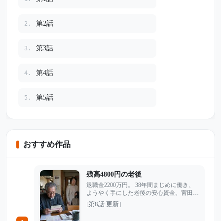
第2話
2.
第3話
3.
第4話
4.
第5話
5.
おすすめ作品
残高4800円の老後
退職金2200万円。 38年間まじめに働き、
ようやく手にした老後の安心資金。宮田哲
夫は、自分の人生を「堅実に生きてきた」
[第8話 更新]
と信じていた。 投資詐欺に遭ったわけで
もない。ギャンブルに溺れたわけでもな