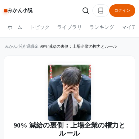
みかん小説
ログイン
ホーム
トピック
ライブラリ
ランキング
マイア
みかん小説
/
退職金
/
90% 減給の裏側：上場企業の権力とルール
90% 減給の裏側：上場企業の権力と
ルール