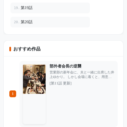
第19話
19.
第20話
20.
おすすめ作品
部外者会長の逆襲
営業部の新年会に、夫と一緒に出席した井
上ゆかり。 しかし会場に着くと、用意さ
れているはずの席はなく、課長の獅倉から
[第11話 更新]
は笑いながらこう言われた。 「今日は関
係者だけで飲もうよ」 部外者扱いされ、
1
夫婦そろって追い出されるように店を出た
ゆかり。だが店の外には、黒いセダンと秘
書が待っていた。 「帰るから、車出し
て」 「会長、承知しました」 実はゆかり
には、会社の誰も知らないもう一つの顔が
あった。 翌朝、課長から慌てた電話が入
る。大型契約が突然保留になり、会社のサ
ーバーからは、ただの嫌がらせでは済まさ