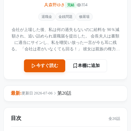
森野ゆき
354
完結
退職金
金銭問題
修羅場
会社が上場した後、私は何の過失もないのに給料を 90％減
額され、追い詰められ退職届を提出した。 会長夫人は書類
に適当にサインし、私を嘲笑い放った一言が今も耳に残
る。 「会社は君がいなくても回る！」 彼女は親族の権力を
濫用し、90 億円の産業ファンドを危機に陥れ、社員をスケ
ープゴートに仕立て上げた。 私は黙って証拠を積み上げ、
本棚に追加
今すぐ読む
ルールとガバナンスを武器に歪んだ経営体制を一掃する。
権力で人を踏みつける傲慢な人間に、最後に待っている代
償とは？
最新:
第20話
更新日 2026-07-06
目次
全20話