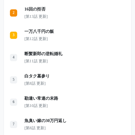
れない重大な痕跡が見つかっていた――。
16回の拒否
2
[第13話 更新]
一万八千円の飯
3
[第12話 更新]
断髪新郎の逆転婚礼
4
[第11話 更新]
白タク墓参り
5
[第8話 更新]
勘違い常連の末路
6
[第10話 更新]
魚臭い嫁の30万円返し
7
[第8話 更新]