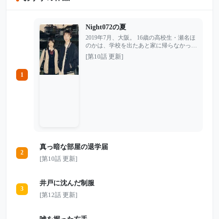
Night072の夏
2019年7月、大阪。 16歳の高校生・瀬名ほ
のかは、学校を出たあと家に帰らなかっ
た。普段なら遅くなる時は必ず連絡を入れ
[第10話 更新]
る娘。だがその夜、何度電話をかけても、
返ってくるのは留守番電話だけだった。
1
捜査が始まる中、親友の証言から、ほのか
がSNSで知り合った謎の人物と会う約束を
していたことが分かる。 相手の名は
「Night072」。 優しい言葉でほのかの悩み
に寄り添い、「君を理解している」と語り
続けたその人物は、本名も顔も分からない
まま、巧妙に正体を隠していた。 やが
て、大和川で発見された黒い袋が、事件を
最悪の方向へ動かしていく。 医学知識を
真っ暗な部屋の退学届
持つ人物。消された通信記録。空き家に残
2
された痕跡。そして、画面の向こうで優し
[第10話 更新]
く語りかけていた「Night072」の本当の
姿。 ほのかはなぜ狙われたのか。 そし
て、彼女が最後に信じた相手は、何者だっ
井戸に沈んだ制服
たのか――。
3
[第12話 更新]