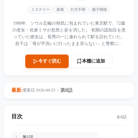
ミステリー
真相
行方不明
親子関係
1988年、ソウル五輪の熱気に包まれていた東京駅で、72歳
の老女・佐倉ミサが忽然と姿を消した。 初期の認知症を患
っていた彼女は、長男の一に連れられて駅を訪れていた。
息子は「母が手洗いに行ったまま戻らない」と警察に訴
え、必死に捜索ビラを配り続ける。 町の人々は、母を見失
ったことを悔やみ続ける一を「親孝行な長男」だと信じて
本棚に追加
今すぐ読む
いた。 しかし27年後、古い捜査記録の中から、奇妙な銀行
記録と1枚の乗車券台帳が見つかる。 ミサが行方不明にな
る直前、彼女名義の通帳から金を引き出していた人物。 そ
して東京駅で売られていた、熱海行きの切符。 27年間、供
最新:
第8話
更新日 2026-06-25
養を続けてきた長男の涙は、本物だったのか。 東京駅の人
波に消えたはずの老母の行方と、親孝行を演じ続けた息子
の正体が、ついに明らかになる――。
目次
全8話
第1話
1.