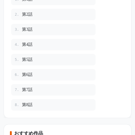
第2話
2.
第3話
3.
第4話
4.
第5話
5.
第6話
6.
第7話
7.
第8話
8.
おすすめ作品