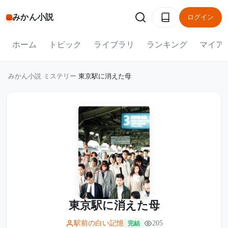
みかん小説
ログイン
ホーム
トピック
ライブラリ
ランキング
マイア
みかん小説
/
ミステリー
/
東京駅に消えた母
東京駅に消えた母
駅前の白い記憶
205
完結