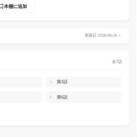
され
本棚に追加
警備員。 けれど証言は消され、関係者は口を
それから15年後。 亡き母の遺品整理中に
絵日記帳。最後のページには、7歳の子どもが震える手で残し
更新日 2026-06-26
められていた
きずり出す――。
全7話
第3話
3.
第6話
6.