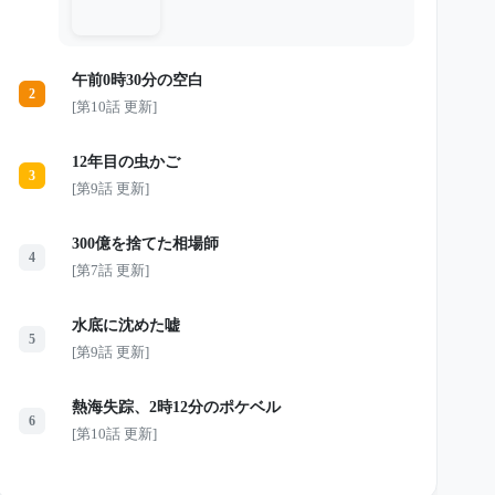
しく口論し、森へ逃げ込んだ彼女を坂
本が追いかけたため、誰もが「犯人は
坂本だ」と信じていた。 しかし、遺
体も物証も見つからず、事件は未解決
午前0時30分の空白
のまま15年が過ぎる。 そして発見さ
2
れた映像には、誰も知らなかった桜の
[第10話 更新]
本当の顔が映っていた。 彼女は誰か
と電話をしていた。坂本を騙し、財産
を奪う計画を語りながら、さらに別の
12年目の虫かご
裏切りまで口にしていたのだ。 次の
3
瞬間、カメラは激しく揺れ、悲鳴とと
[第9話 更新]
もに崖下へ落ちていく。 最後に映っ
たのは、崖の上に立つ一人の男の影。
15年間、無実の男を犯人にし続けた事
300億を捨てた相場師
4
件の真相が、わずか0.5秒の映像から
[第7話 更新]
動き出す――。
水底に沈めた嘘
5
[第9話 更新]
熱海失踪、2時12分のポケベル
6
[第10話 更新]