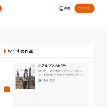
本棚
ログイン
おすすめ作品
北アルプスの0.5秒
2024年、東京都足立区の古いアパート
で、1台のビデオカメラが見つかっ
た。 持ち主は孤独死した60代の男。
[第11話 更新]
クローゼットの奥に隠されていた登山
リュックの中から出てきたそのカメラ
1
には、15年前の北アルプスで撮影され
た映像が残されていた。 日付は2009
年10月24日。 その日、資産家社長・
坂本竜三の愛人だった伊藤桜は、登山
中に突然姿を消した。直前に坂本と激