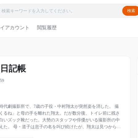
検索
イアカウント
閲覧履歴
日記帳
59
時代劇撮影所で、7歳の子役・中村翔太が突然姿を消した。 撮
くるね」と母の手を離れた翔太。だが数分後、トイレ前に残さ
白いズック靴だった。大勢のスタッフや俳優がいる撮影所の中
、翔太は見つからな
木が誰よりも熱心に捜索を指揮し、世間からは“子役を思う温か