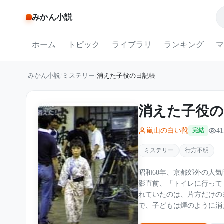
みかん小説
ホーム
トピック
ライブラリ
ランキング
マ
みかん小説
/
ミステリー
/
消えた子役の日記帳
消えた子役の
嵐山の白い靴
41
完結
ミステリー
行方不明
昭和60年、京都郊外の人気
影直前、「トイレに行って
れていたのは、片方だけの
で、子どもは煙のように消えた。 母・道子は息子の名を叫び続けたが
い。現場では人気監督の黒