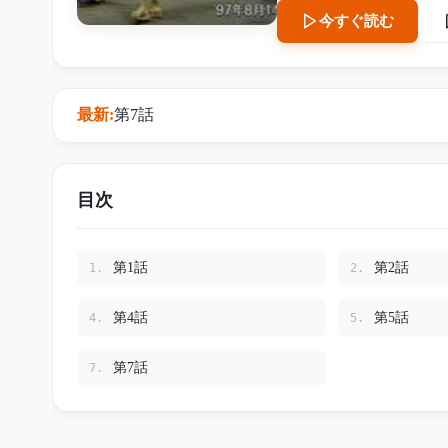
い監督”として称賛された。 しかし、撮影所の片隅では、いくつもの小さな違和感が残
今すぐ読む
ていた。 倉庫の方へ向かう黒木監督の姿。子どもの泣き声を聞いた新人照明係。夜中に土
のついた作業着とスコップを隠す監督を見た
閉ざし、事件は単なる失踪として扱われていく。 
見つかった、翔太の小さな
最新:
第7話
た“ある一文”が書かれていた。 その日記帳が、15年間コンクリートの下に埋
真実を、ついに世の中へ引
目次
第1話
第2話
1.
2.
第4話
第5話
4.
5.
第7話
7.