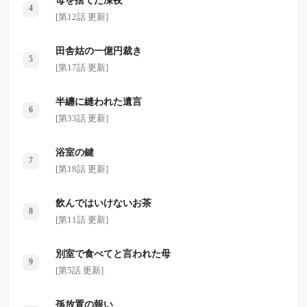
母を捨てた凍夜
4
[第12話 更新]
田舎姑の一億円裁き
5
[第17話 更新]
半纏に縫われた遺言
6
[第33話 更新]
浴室の鍵
7
[第18話 更新]
飲んではいけないお茶
8
[第11話 更新]
別室で食べてと言われた母
9
[第5話 更新]
孫放置の報い