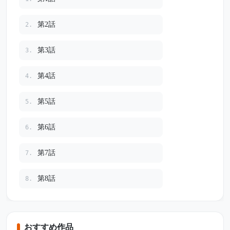
第2話
2.
第3話
3.
第4話
4.
第5話
5.
第6話
6.
第7話
7.
第8話
8.
おすすめ作品