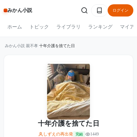
みかん小説
ログイン
ホーム
トピック
ライブラリ
ランキング
マイア
みかん小説
/
親不孝
/
十年介護を捨てた日
十年介護を捨てた日
しずえの再出発
1449
完結