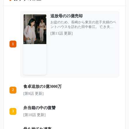
追放母の25億売却
お盆のため、長崎から東京の息子夫婦のペ
ントハウスを訪れた田中春江。 亡き夫に
手を合わせ、息子の好物を詰めた重箱を抱
[第11話 更新]
え、半日かけて上京した彼女を待っていた
のは、温かな家族の食卓ではなかった。
1
嫁・里奈は春江の手料理を目の前で捨て、
安いホテルの予約票を差し出す。さらに息
子夫婦は、自分たちが旅行へ行く間、愛犬
の世話だけを春江に押しつけようとしてい
た。 長年、息子のために働き続け、すべ
てを与えてきた母。だがその日、春江はよ
うやく気づく。 自分は家族として呼ばれ
たのではない。ただ都合よく使われるため
に呼ばれただけだった。 その夜、春江は
食卓追放の1億3000万
20年以上連絡を取っていなかった“ある人
2
物”に電話をかける。 翌日、息子夫婦が暮
[第9話 更新]
らしていた天空の城は、静かに動き始めた
――。
弁当箱の中の復讐
3
[第10話 更新]