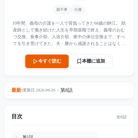
親不孝
介護
10年間、義母の介護を一人で背負ってきた68歳の静江。 助
産師として働き続けた人生を早期退職で終え、義母のおむ
つ交換、食事介助、入浴介助、夜中の体位交換まで、すべ
てを引き受けてきた。夫・勝から感謝されることはなく、
生活費も介護費用も押しつけられ、それでも「家族だか
ら」と耐え続けていた。 しかしある夜、介護を終えた静江
本棚に追加
今すぐ読む
に、勝は突然こう告げる。 「離婚してくれ。老後の面倒ま
で見るのは、もう無理だ」 さらに勝の口から語られたの
は、若い女性との不倫、妊娠、そして静江を“無料の介護
士”として利用していたという残酷な本音だった。 その瞬
最新:
第8話
更新日 2026-06-26
間、静江の中で何かが静かに切れる。 翌朝、彼女は荷物を
まとめ、介護業者への契約を解約し、夫の連絡先をすべて
変更した。そして、二度と戻らない覚悟で家を出る。 10年
間、何もしなかった夫が、たった数時間で知ることになっ
目次
全8話
た介護の現実。 捨てられたはずの妻が自由を取り戻した
時、夫の人生は静かに崩れ始める――。
第1話
1.