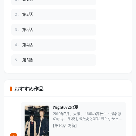
第2話
2.
第3話
3.
第4話
4.
第5話
5.
おすすめ作品
Night072の夏
2019年7月、大阪。 16歳の高校生・瀬名ほ
のかは、学校を出たあと家に帰らなかっ
た。普段なら遅くなる時は必ず連絡を入れ
[第10話 更新]
る娘。だがその夜、何度電話をかけても、
返ってくるのは留守番電話だけだった。