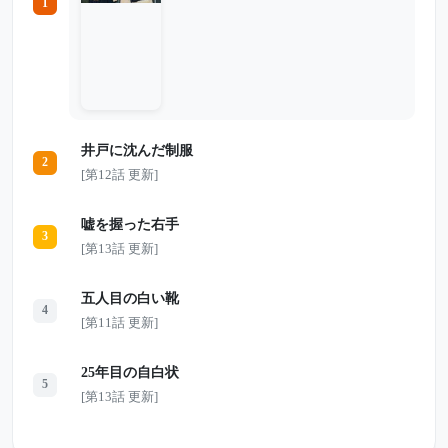
1
捜査が始まる中、親友の証言から、ほのか
がSNSで知り合った謎の人物と会う約束を
していたことが分かる。 相手の名は
「Night072」。 優しい言葉でほのかの悩み
に寄り添い、「君を理解している」と語り
続けたその人物は、本名も顔も分からない
まま、巧妙に正体を隠していた。 やが
て、大和川で発見された黒い袋が、事件を
最悪の方向へ動かしていく。 医学知識を
井戸に沈んだ制服
持つ人物。消された通信記録。空き家に残
2
された痕跡。そして、画面の向こうで優し
[第12話 更新]
く語りかけていた「Night072」の本当の
姿。 ほのかはなぜ狙われたのか。 そし
て、彼女が最後に信じた相手は、何者だっ
嘘を握った右手
たのか――。
3
[第13話 更新]
五人目の白い靴
4
[第11話 更新]
25年目の自白状
5
[第13話 更新]