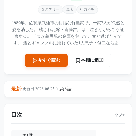
ミステリー
真実
行方不明
1989年、佐賀県武雄市の裕福な竹農家で、一家3人が忽然と
姿を消した。 残された嫁・斎藤吉江は、泣きながらこう証
言する。 「夫が義両親の金庫を奪って、女と逃げたんで
す」 酒とギャンブルに溺れていた1人息子・修二ならあり
得る話だと、村人たちは誰も疑わなかった。吉江は、逃げ
た夫と義両親を待ちながら農場を守る“健気な嫁”として同
本棚に追加
今すぐ読む
情され続ける。 しかし12年後、大雨で崩れた竹林の土の中
から、錆びたドラム缶と人骨が発見される。 見つかったの
は、失踪したはずの義父母の遺骨。そして捜査が進むにつ
れ、夫・修二が女と逃げたという話にも不自然な点が浮か
最新:
第5話
更新日 2026-06-25
び上がっていく。 竹林に埋められていたのは、遺体だけで
はなかった。 12年間、村人たちが信じ込まされていた嘘。
毒にまみれた農場。泣く嫁の裏に隠された、あまりにも冷
たい真実。 黒い土の下で眠っていた罪が、ついに地上へ姿
目次
全5話
を現す――。
第1話
1.