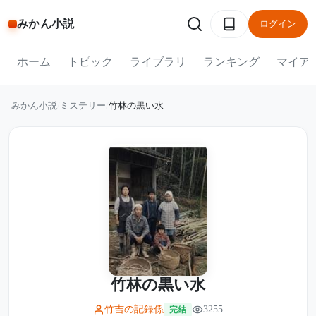
みかん小説
ログイン
ホーム
トピック
ライブラリ
ランキング
マイア
みかん小説
/
ミステリー
/
竹林の黒い水
竹林の黒い水
竹吉の記録係
3255
完結