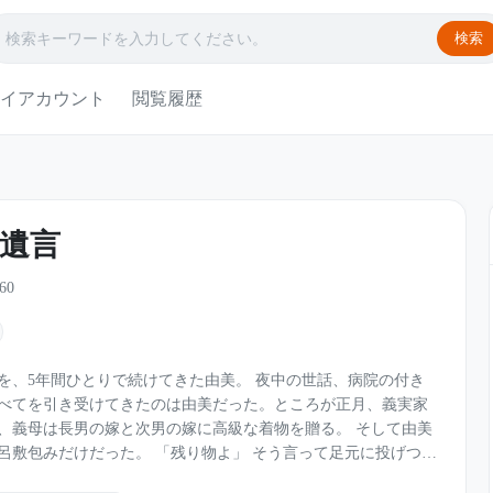
検索
イアカウント
閲覧履歴
遺言
60
ひとりで続けてきた由美。 夜中の世話、病院の付き
べてを引き受けてきたのは由美だった。ところが正月、義実家
母は長男の嫁と次男の嫁に高級な着物を贈る。 そして由美
「残り物よ」 そう言って足元に投げつけ
さえも何も言ってくれなかった。 屈辱に耐えきれず家