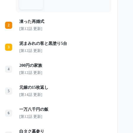
しい」と言い出す。見栄のために雪穂
の車を借りようとする2人を、なぜか
翔太だけが必死に止め始めた。 「待
ってくれ。その車はやめろ」 昨夜、
凍った再婚式
夫は車に何をしたのか。 そして、義
2
両親がその車に乗った瞬間、翔太の隠
[第12話 更新]
していた本性が静かに崩れ始める
――。
泥まみれの客と黒塗り5台
3
[第12話 更新]
200円の家族
4
[第12話 更新]
元嫁の15枚返し
5
[第14話 更新]
一万八千円の飯
6
[第12話 更新]
白タク墓参り