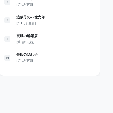
7
[第8話 更新]
追放母の25億売却
8
[第11話 更新]
喪服の離婚届
9
[第9話 更新]
喪服の隠し子
10
[第9話 更新]