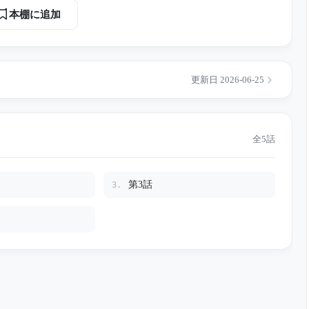
認しようと風呂敷を開く。 しかし、そこに入ってい
本棚に追加
知
、この5年間、すべてを見ていた。誰が本当に寄り添い、誰が財
けた、静
更新日 2026-06-25
全5話
第3話
3.