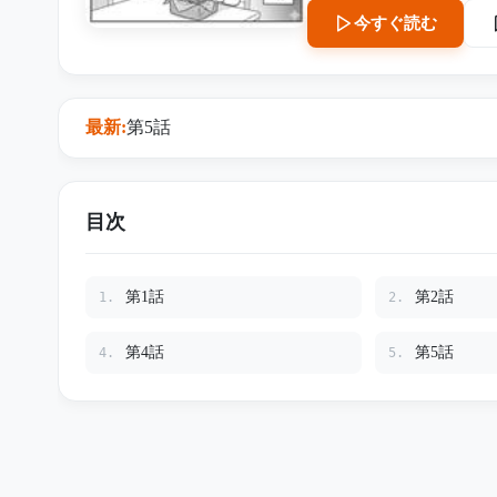
へ帰った由美は、捨てる前に中身を確
今すぐ読む
たのは料理ではなかった。 分厚い書類の束、通帳、登記簿、そして義母からの手紙。 認
症だと思われていた義母は
産だけを狙っていたのかを。 古い風呂敷に隠されていたのは、義母が最後に仕掛
かな逆転だった――。
最新:
第5話
目次
第1話
第2話
1.
2.
第4話
第5話
4.
5.