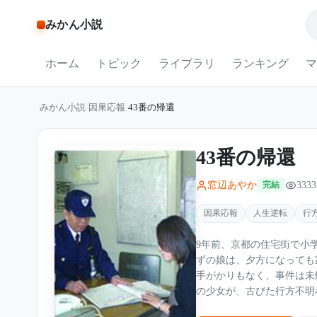
みかん小説
ホーム
トピック
ライブラリ
ランキング
マ
みかん小説
/
因果応報
/
43番の帰還
43番の帰還
窓辺あやか
3333
完結
因果応報
人生逆転
行
9年前、京都の住宅街で小学2年生
ずの娘は、夕方になっても
手がかりもなく、事件は未解決のまま時
の少女が、古びた行方不明
た。 「私は……彩佳です」 戻ってきた少女の手には、「43」と刻まれた小さな真鍮のタグ