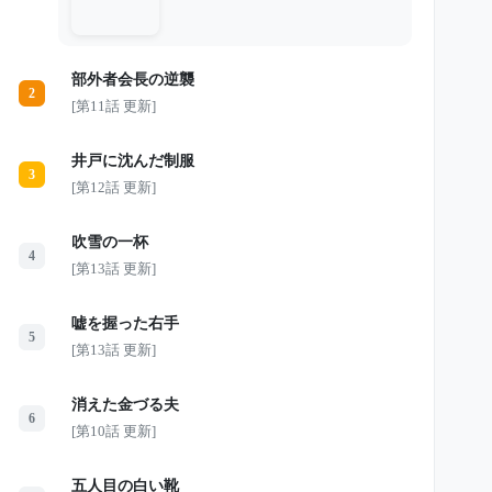
悩みに寄り添い、「君を理解してい
る」と語り続けたその人物は、本名も
顔も分からないまま、巧妙に正体を隠
していた。 やがて、大和川で発見さ
部外者会長の逆襲
れた黒い袋が、事件を最悪の方向へ動
2
かしていく。 医学知識を持つ人物。
[第11話 更新]
消された通信記録。空き家に残された
痕跡。そして、画面の向こうで優しく
語りかけていた「Night072」の本当の
井戸に沈んだ制服
姿。 ほのかはなぜ狙われたのか。 そ
3
して、彼女が最後に信じた相手は、何
[第12話 更新]
者だったのか――。
吹雪の一杯
4
[第13話 更新]
嘘を握った右手
5
[第13話 更新]
消えた金づる夫
6
[第10話 更新]
五人目の白い靴