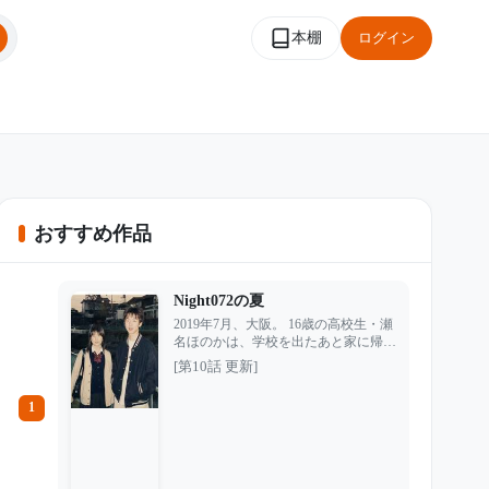
本棚
ログイン
おすすめ作品
Night072の夏
2019年7月、大阪。 16歳の高校生・瀬
名ほのかは、学校を出たあと家に帰ら
なかった。普段なら遅くなる時は必ず
[第10話 更新]
連絡を入れる娘。だがその夜、何度電
話をかけても、返ってくるのは留守番
1
電話だけだった。 捜査が始まる中、
親友の証言から、ほのかがSNSで知り
合った謎の人物と会う約束をしていた
ことが分かる。 相手の名は
「Night072」。 優しい言葉でほのかの