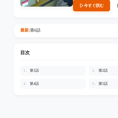
があった。さらに彼女は、
今すぐ読む
も“42”や“44”がいたことを語り始める。 単なる誘拐ではな
た地下室、壁に刻まれた迷
という過去。 9年間消えていた少女は、なぜ今になって戻ってきたのか。 そして彼女が最
後まで忘れなかった「消さ
最新:
第6話
目次
第1話
第2話
1.
2.
第4話
第5話
4.
5.