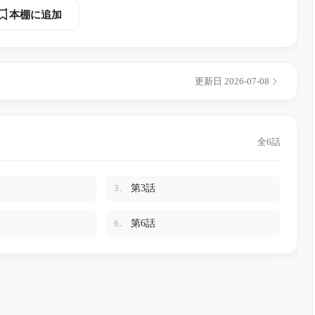
自分が名前ではなく番号で呼ばれていたこと、他に
本棚に追加
かった。 家族の家に隠されてい
路、死んだはずの男の名前、そして母が隠していた「クレア」
ないで」という声の正体とは――。
更新日 2026-07-08
全6話
第3話
3.
第6話
6.