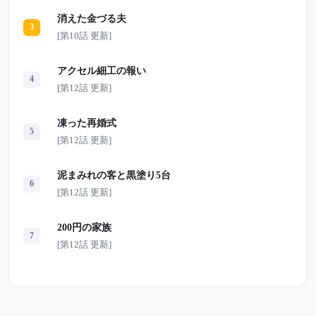
消えた金づる夫
3
[第10話 更新]
アクセル細工の報い
4
[第12話 更新]
凍った再婚式
5
[第12話 更新]
泥まみれの客と黒塗り5台
6
[第12話 更新]
200円の家族
7
[第12話 更新]