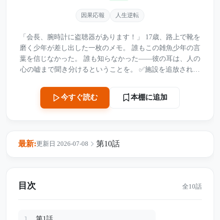
因果応報
人生逆転
「会長、腕時計に盗聴器があります！」 17歳、路上で靴を
磨く少年が差し出した一枚のメモ。 誰もこの雑魚少年の言
葉を信じなかった。 誰も知らなかった——彼の耳は、人の
心の嘘まで聞き分けるということを。 ✅施設を追放され、
無実の罪を着せられ ✅副会長の陰謀に巻き込まれ、命まで
狙われ ✅証拠を奪われ、誰も頼れない東京で一人きり 巨大
本棚に追加
今すぐ読む
グループの権力闘争に、たった一人の少年が立ち向かっ
た。 会長は彼を見捨てたと思った瞬間、 実はすべて偽りだ
った。 塞がれた窓、隠された真実、仕組まれた濡れ衣。 す
べての陰謀は、この少年が邪魔だったからに過ぎない。
最新:
第10話
更新日 2026-07-08
「逃げない。最後まで耐えてやる」 殴られても、泣いて
も、証拠を手放さなかった少年。 彼の人並み外れた聴力
が、 権力者たちの偽り、裏切り、密会のすべてを暴き出す
—— 壁の向こうの囁きも、心臓の鼓動の嘘も、一つも逃さ
目次
全10話
ない。 臨時取締役会の瞬間、すべてがひっくり返る。 捏造
された写真、消したはずの痕跡、奪われようとした座。 す
べての黒幕が、ここで崩れ落ちる。 一番底辺にいた少年
第1話
1.