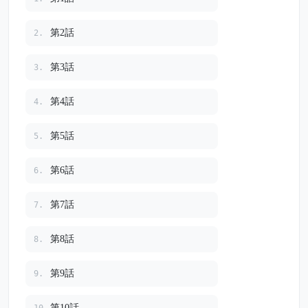
が、 巨大グループの運命をひっくり返す最高の逆転劇。 世
の中はいつだって、 最も弱い人間が、最も強い真実を持っ
ている 悔しくて逃げ出したくなる日も、 この少年のように
第2話
2.
最後まで踏ん張れば、必ず逆転できる。 😭泣けて、燃え
て、スカッとする完璧逆転ストーリー 👇最後まで見て、少
第3話
3.
年の奮闘を見届けてください
第4話
4.
第5話
5.
第6話
6.
第7話
7.
第8話
8.
第9話
9.
第10話
10.