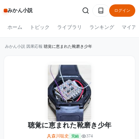
みかん小説
ログイン
ホーム
トピック
ライブラリ
ランキング
マイア
みかん小説
/
因果応報
/
聴覚に恵まれた靴磨き少年
聴覚に恵まれた靴磨き少年
森川聡史
374
完結