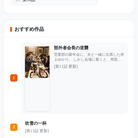
おすすめ作品
部外者会長の逆襲
営業部の新年会に、夫と一緒に出席した井
上ゆかり。 しかし会場に着くと、用意さ
れているはずの席はなく、課長の獅倉から
[第11話 更新]
は笑いながらこう言われた。 「今日は関
係者だけで飲もうよ」 部外者扱いされ、
1
夫婦そろって追い出されるように店を出た
ゆかり。だが店の外には、黒いセダンと秘
書が待っていた。 「帰るから、車出し
て」 「会長、承知しました」 実はゆかり
には、会社の誰も知らないもう一つの顔が
あった。 翌朝、課長から慌てた電話が入
る。大型契約が突然保留になり、会社のサ
ーバーからは、ただの嫌がらせでは済まさ
れない重大な痕跡が見つかっていた――。
吹雪の一杯
2
[第13話 更新]