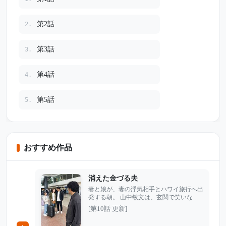
優しい次男嫁。車が故障し電車で大量の食材を運んでくれ
る姿を見て、感謝の気持ちから新車をプレゼントした。 そ
の車を見た絶縁済みの長男嫁が突然家に押しかけ、大声で
第2話
2.
怒鳴り散らす。 共働きで子供二人抱える次男夫婦に高級車
など買えるはずがない、私がお金を渡したのが許せないと
第3話
3.
責め立てる彼女。 私が夫から相続したマンション 1 棟、ア
パート 3 棟の家賃収入で、数千万規模の資産を持っている
第4話
4.
事実を話した瞬間、彼女の顔が青ざめる。 結婚したのは長
男の年収 1300 万目当て、ブランド品や海外旅行、高級車に
第5話
5.
乗りたいだけだと平気で暴露した言葉を、玄関の陰に隠れ
ていた長男が全部聞いていた。 金銭欲に狂った嫁との結婚
は短期間で離婚に。慰謝料も財産分与もなし、今はコンビ
ニバイトで暮らしていると聞いた。 一方、次男嫁と買い物
に出かける穏やかな毎日が、私の一番幸せな時間になっ
おすすめ作品
た。 人を金額だけで見下すと、最後に後悔するのは自分自
身だ。
消えた金づる夫
妻と娘が、妻の浮気相手とハワイ旅行へ出
発する朝。 山中敏文は、玄関で笑いなが
ら荷物を確認する2人を黙って見送ってい
[第10話 更新]
た。妻の裏切りも、娘がそれを知りながら
母親の浮気相手と親しくしていたことも、