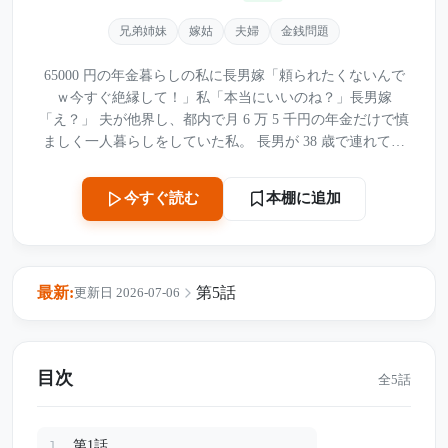
兄弟姉妹
嫁姑
夫婦
金銭問題
65000 円の年金暮らしの私に長男嫁「頼られたくないんで
ｗ今すぐ絶縁して！」私「本当にいいのね？」長男嫁
「え？」 夫が他界し、都内で月 6 万 5 千円の年金だけで慎
ましく一人暮らしをしていた私。 長男が 38 歳で連れてき
た婚約者は、初対面では明るく礼儀正しく、安心していた
のに、入籍祝いにルクルーゼの食器セットを渡した瞬間、
本棚に追加
今すぐ読む
態度が一変した。 「結婚祝いは最低 100 万円の現金が普
通」 年金生活の私を貧乏人と見下し、ソファにふんぞり返
り「老後の面倒なんて絶対見ない、これから一切頼らない
で」と言い放つ。 後に私が自転車にはねられ骨折入院、保
最新:
第5話
更新日 2026-07-06
証人が必要で仕方なく彼女に来てもらった時も、「わざわ
ざ呼び出すなんて最悪」「入院費払えるんですよね？」と
金のことばかり問い詰め、最後には「今すぐ絶縁しろ」と
突き放した。 私は静かに録音機を起動し、「絶縁で本当に
目次
全5話
後悔しないの？」と確認するも、彼女は「年金暮らしの貧
乏人なんて頼るつもりもない、絶縁でいい」と即答。 入院
リハビリの日々、何も言わず買い物や家事を助けてくれた
第1話
1.