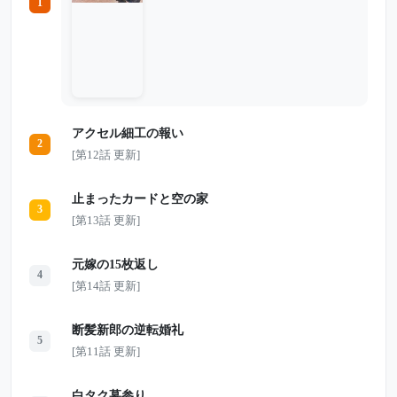
1
すでにすべて知っていたからだ。 「今日
でさようならだな。永遠に帰ってこなくて
いいぞ」 敏文の言葉を、妻はただの嫉妬
だと笑い飛ばす。娘もまた、父を見下すよ
うな言葉を残して出ていった。 しかしそ
の日こそ、敏文が何か月もかけて準備して
きた“最後の日”だった。 2人がハワイで浮
かれている間に、家の中から荷物は消え、
生活の土台は静かに崩されていく。妻が当
アクセル細工の報い
然のように帰るつもりだった場所は、もう
2
以前の家ではなかった。 帰国後、空っぽ
[第12話 更新]
の部屋で妻が知ることになる真実。 そし
て、金づるだと思っていた夫が本気で消え
た時、彼女たちの人生は一気に崩れ始める
止まったカードと空の家
――。
3
[第13話 更新]
元嫁の15枚返し
4
[第14話 更新]
断髪新郎の逆転婚礼
5
[第11話 更新]
白タク墓参り