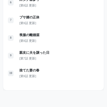
6
[第8話 更新]
ブサ婿の正体
7
[第9話 更新]
喪服の離婚届
8
[第9話 更新]
親友に夫を譲った日
9
[第7話 更新]
捨てた妻の春
10
[第9話 更新]