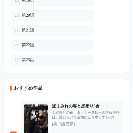
第19話
19.
第20話
20.
第21話
21.
第22話
22.
第23話
23.
おすすめ作品
泥まみれの客と黒塗り5台
土砂降りの夜、タクシー運転手の佐藤美咲
は、泥だらけで道端に立ち尽くす1人の老
人を見つけた。 他のタクシーは、車が汚
[第12話 更新]
れることを嫌って次々と通り過ぎていく。
中には、老人をあざ笑い、泥水まで浴びせ