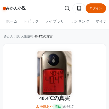
みかん小説
ログイン
ホーム
トピック
ライブラリ
ランキング
マイア
みかん小説
/
人生逆転
/
40.4℃の真実
40.4℃の真実
神崎あや
3617
完結