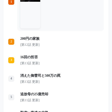
1
て走り去る運転手もいた。 月末までにノ
ルマを達成できなければクビ。幼い娘の手
術を控え、仕事を失うわけにはいかない美
咲も、一瞬だけ迷った。 それでも彼女は
車を止める。 「シートなんて洗えばいい
んです」 そう言って老人を乗せ、傘を差
し、温かい缶コーヒーを手渡した。 しか
し翌朝、美咲を待っていたのは、汚された
車両と突然の解雇通告だった。 泣き崩れ
200円の家族
る彼女の前に、5台の黒塗りの車が営業所
2
へ現れる。 昨日の泥だらけの老人は、い
[第12話 更新]
ったい何者だったのか。 たった1本の缶コ
ーヒーが、彼女の人生を大きく変えていく
――。
16回の拒否
3
[第13話 更新]
消えた御曹司と500万の罠
4
[第13話 更新]
追放母の25億売却
5
[第11話 更新]