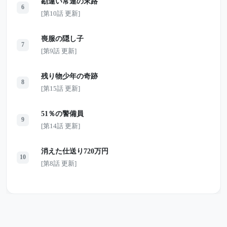
勘違い常連の末路
6
[第10話 更新]
喪服の隠し子
7
[第9話 更新]
残り物少年の奇跡
8
[第15話 更新]
51％の警備員
9
[第14話 更新]
消えた仕送り720万円
10
[第8話 更新]