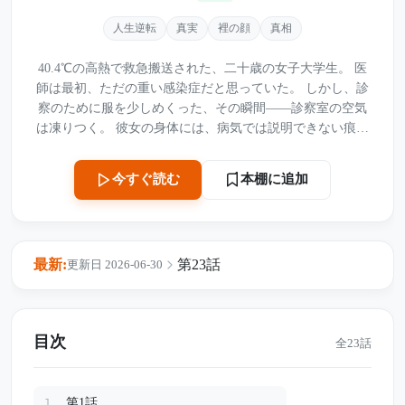
人生逆転
真実
裡の顔
真相
40.4℃の高熱で救急搬送された、二十歳の女子大学生。 医
師は最初、ただの重い感染症だと思っていた。 しかし、診
察のために服を少しめくった、その瞬間――診察室の空気
は凍りつく。 彼女の身体には、病気では説明できない痕跡
が残されていた。 なぜ誰も気づけなかったのか。 彼女は誰
にも助けを求められなかったのか。 そして、彼女が涙を流
本棚に追加
今すぐ読む
しながら口にした「脅迫されました」という一言が、事件
を思いもよらない方向へ動かしていく。 真実を追う刑事。
娘を守ろうとする両親。 そして、権力と金を持つ一人の
男。 ページをめくるたびに新たな疑惑が生まれ、最後まで
最新:
第23話
更新日 2026-06-30
真相が読めない医療サスペンスです。 あなたなら、この事
件の真犯人が誰だと思いますか？
目次
全23話
第1話
1.