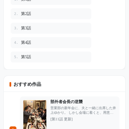
第2話
2.
第3話
3.
第4話
4.
第5話
5.
おすすめ作品
部外者会長の逆襲
営業部の新年会に、夫と一緒に出席した井
上ゆかり。 しかし会場に着くと、用意さ
れているはずの席はなく、課長の獅倉から
[第11話 更新]
は笑いながらこう言われた。 「今日は関
係者だけで飲もうよ」 部外者扱いされ、