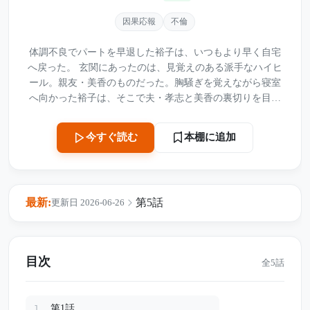
因果応報
不倫
体調不良でパートを早退した裕子は、いつもより早く自宅
へ戻った。 玄関にあったのは、見覚えのある派手なハイヒ
ール。親友・美香のものだった。胸騒ぎを覚えながら寝室
へ向かった裕子は、そこで夫・孝志と美香の裏切りを目撃
してしまう。 しかも二人の関係は、たった一度の過ちでは
なかった。 「裕子なんて何も気づかない」 「無料で働いて
本棚に追加
今すぐ読む
くれる家政婦みたいなもの」 夫と親友が自分を笑い者にし
ていた事実を知った裕子は、泣き崩れる代わりにスマホを
構える。そして撮影した証拠を、美香の夫へ送信した。 そ
の一通の動画から、五年間隠されていた裏切りが崩れ始め
最新:
第5話
更新日 2026-06-26
る。 夫、親友、義母までもが裕子を追い出そうとする中、
彼らはまだ知らなかった。 本当に家も財産も持っていたの
は、見下していた裕子の方だった――。
目次
全5話
第1話
1.