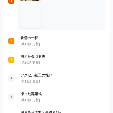
1
夫婦そろって追い出されるように店を出た
ゆかり。だが店の外には、黒いセダンと秘
書が待っていた。 「帰るから、車出し
て」 「会長、承知しました」 実はゆかり
には、会社の誰も知らないもう一つの顔が
あった。 翌朝、課長から慌てた電話が入
る。大型契約が突然保留になり、会社のサ
ーバーからは、ただの嫌がらせでは済まさ
れない重大な痕跡が見つかっていた――。
吹雪の一杯
2
[第13話 更新]
消えた金づる夫
3
[第10話 更新]
アクセル細工の報い
4
[第12話 更新]
凍った再婚式
5
[第12話 更新]
泥まみれの客と黒塗り5台