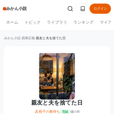
みかん小説
ログイン
ホーム
トピック
ライブラリ
ランキング
マイア
みかん小説
/
因果応報
/
親友と夫を捨てた日
親友と夫を捨てた日
裕子の春待ち
148
完結