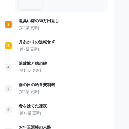
何によって支えられていたのかを知る
ことになる。 恵子名義の15枚のカー
ド。 義父が病室で密かに残した遺
言。 そして、10億円のペントハウス
魚臭い嫁の30万円返し
の本当の所有者。 元嫁を見下してい
2
た家族が、最も頼り切っていたものを
[第8話 更新]
一つずつ失っていく中、恵子は静かに
告げる。 「あなた方は、もう私とは
何の関係もない人たちです」 これ
月あかりの逆転食卓
は、“良い嫁”でいることをやめた女性
3
が、自分の名前で人生を取り戻すまで
[第9話 更新]
の物語。
追放嫁と姑の鍵
4
[第14話 更新]
雨の日の給食費制裁
5
[第9話 更新]
母を捨てた凍夜
6
[第12話 更新]
お年玉泥棒の末路