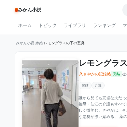
みかん小説
ホーム
トピック
ライブラリ
ランキング
マ
みかん小説
/
嫁姑
/
レモングラスの下の悪臭
レモングラ
さやかの記録帖
完結
嫁姑
介護
誰から見ても完璧な夫だった裕二。 母親思いで、穏やかで、仕事
義母・佳江の介護もすべて
しく微笑む。さやかは、そんな夫を心から
な悪臭が漂い始める。 薬の匂いだと説明する夫。きれいに整えられた義母の部屋。レモン
グラスの香りで隠された、