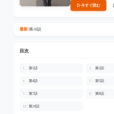
痣。 「飲ませないで」 義母がかすれた声で告げた一言をきっかけに、さやかは夫の介護に
今すぐ読む
隠された恐ろしい真実へ近づいていく。 病院へ運ばれた義
に告げた。 「今すぐ、ご主人を通報してください」 完璧な夫の仮面の下に隠されていたも
のとは何だったのか。 そ
最新:
第10話
目次
第1話
第2話
1.
2.
第4話
第5話
4.
5.
第7話
第8話
7.
8.
第10話
10.