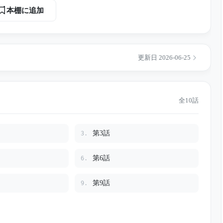
本棚に追加
母を診た医師は、さやかに静か
して、さやか自身にも迫っていた次の罠とは――。
更新日 2026-06-25
全10話
第3話
3.
第6話
6.
第9話
9.