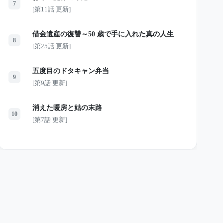
7
[第11話 更新]
借金遺産の復讐～50 歳で手に入れた真の人生
8
[第25話 更新]
五度目のドタキャン弁当
9
[第9話 更新]
消えた暖房と姑の末路
10
[第7話 更新]