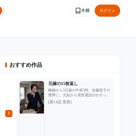
本棚
ログイン
おすすめ作品
元嫁の15枚返し
離婚から3日後の午前5時。佐藤恵子の
携帯に、元姑から突然電話がかかって
きた。 「今すぐ来て、法事の料理を
[第14話 更新]
用意しなさい」 12年間、家事も介護
も金銭の穴埋めもすべて背負ってきた
1
恵子。だが夫は秘書と関係を持ち、姑
と義妹は彼女を使用人のように扱い、
最後には荷物同然に家から追い出し
た。 それでも彼女たちは、恵子がい
なくなって初めて、自分たちの生活が