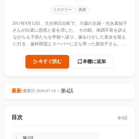
ミステリー
真相
2011年9月12日、大分県日出町で、35歳の主婦・光永真知子
さんが白昼に忽然と姿を消した。 その朝、体調不良を訴え
ながらも子供たちを学校へ送り、歯をけがした長女を迎え
に行き、歯科医院とスーパーに立ち寄った真知子さん。午
前11時30分頃、長女を再び学校へ送り届けた彼女は、「下
校する時に電話して。家で寝ているから」と告げた。 しか
本棚に追加
今すぐ読む
し午後3時、長女が帰宅すると、家に母の姿はなかった。
玄関は開いたまま。車も携帯電話も自宅に残されていた。
慎重で戸締まりを欠かさない真知子さんにとって、それは
あまりにも不自然な状況だった。 一方で、バッグや財布、
最新:
第4話
更新日 2026-07-16
保険証、車の鍵、白い枕、長女のバスタオルなど、不可解
な物だけが家から消えていた。だが、保険証が使われた記
録はなく、病院にも現れていない。 家族を何より大切にし
ていた母親は、なぜ子供たちを残して消えたのか。 自ら家
目次
全4話
を出たのか、それとも日常のわずかな隙間で、何かに巻き
込まれたのか。 白昼の数時間に生まれた空白は、今も埋ま
らないまま残されている。
第1話
1.