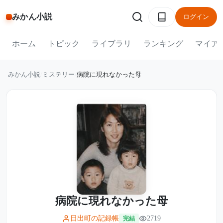
みかん小説
ログイン
ホーム
トピック
ライブラリ
ランキング
マイア
みかん小説
/
ミステリー
/
病院に現れなかった母
病院に現れなかった母
日出町の記録帳
2719
完結