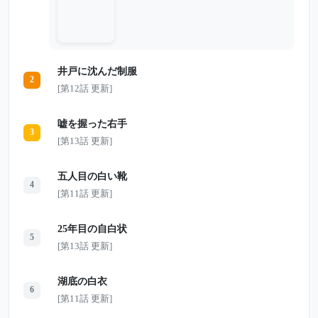
「Night072」。 優しい言葉でほのかの悩み
に寄り添い、「君を理解している」と語り
続けたその人物は、本名も顔も分からない
まま、巧妙に正体を隠していた。 やが
て、大和川で発見された黒い袋が、事件を
最悪の方向へ動かしていく。 医学知識を
井戸に沈んだ制服
持つ人物。消された通信記録。空き家に残
2
された痕跡。そして、画面の向こうで優し
[第12話 更新]
く語りかけていた「Night072」の本当の
姿。 ほのかはなぜ狙われたのか。 そし
て、彼女が最後に信じた相手は、何者だっ
嘘を握った右手
たのか――。
3
[第13話 更新]
五人目の白い靴
4
[第11話 更新]
25年目の自白状
5
[第13話 更新]
湖底の白衣
6
[第11話 更新]