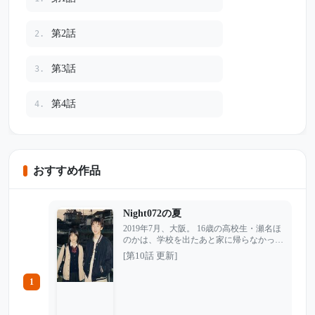
第2話
2.
第3話
3.
第4話
4.
おすすめ作品
Night072の夏
2019年7月、大阪。 16歳の高校生・瀬名ほ
のかは、学校を出たあと家に帰らなかっ
た。普段なら遅くなる時は必ず連絡を入れ
[第10話 更新]
る娘。だがその夜、何度電話をかけても、
返ってくるのは留守番電話だけだった。
1
捜査が始まる中、親友の証言から、ほのか
がSNSで知り合った謎の人物と会う約束を
していたことが分かる。 相手の名は