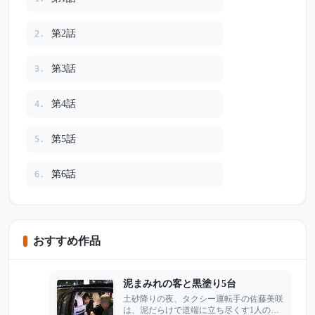
第2話
2.
第3話
3.
第4話
4.
第5話
5.
第6話
6.
おすすめ作品
泥まみれの客と黒塗り5台
土砂降りの夜、タクシー運転手の佐藤美咲
は、泥だらけで道端に立ち尽くす1人の老