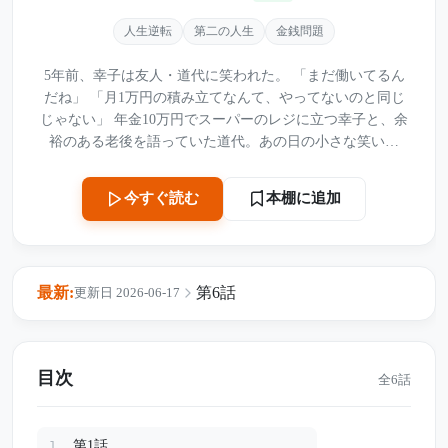
人生逆転
第二の人生
金銭問題
5年前、幸子は友人・道代に笑われた。 「まだ働いてるん
だね」 「月1万円の積み立てなんて、やってないのと同じ
じゃない」 年金10万円でスーパーのレジに立つ幸子と、余
裕のある老後を語っていた道代。あの日の小さな笑い声
は、幸子の胸にずっと残り続けていた。 それから5年後。
68歳になった幸子のレジ前に、道代が突然現れる。手にし
本棚に追加
今すぐ読む
ていたのは、半額の惣菜と安い食パンだけ。かつて自信に
満ちていた彼女の手は、なぜか小さく震えていた。 そして
道代が置き忘れたポイントカードの下には、たった一言だ
け書かれた紙が挟まっていた。 「相談があります」 5年前
最新:
第6話
更新日 2026-06-17
に笑った人と、笑われた人。 同じ喫茶店で再び向き合った
二人を待っていたのは、思いもよらない老後の現実だった
――。
目次
全6話
第1話
1.