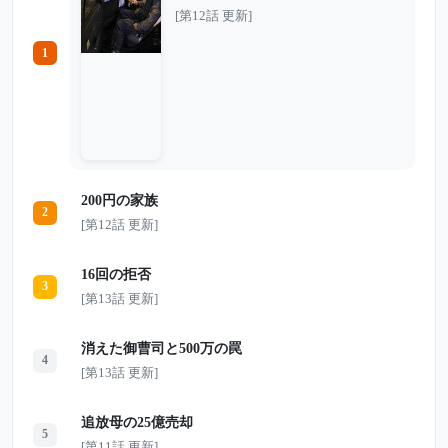
人を見つけた。 他のタクシーは、車が汚
[第12話 更新]
れることを嫌って次々と通り過ぎていく。
中には、老人をあざ笑い、泥水まで浴びせ
1
て走り去る運転手もいた。 月末までにノ
ルマを達成できなければクビ。幼い娘の手
術を控え、仕事を失うわけにはいかない美
咲も、一瞬だけ迷った。 それでも彼女は
車を止める。 「シートなんて洗えばいい
んです」 そう言って老人を乗せ、傘を差
し、温かい缶コーヒーを手渡した。 しか
し翌朝、美咲を待っていたのは、汚された
車両と突然の解雇通告だった。 泣き崩れ
200円の家族
る彼女の前に、5台の黒塗りの車が営業所
2
へ現れる。 昨日の泥だらけの老人は、い
[第12話 更新]
ったい何者だったのか。 たった1本の缶コ
ーヒーが、彼女の人生を大きく変えていく
――。
16回の拒否
3
[第13話 更新]
消えた御曹司と500万の罠
4
[第13話 更新]
追放母の25億売却
5
[第11話 更新]