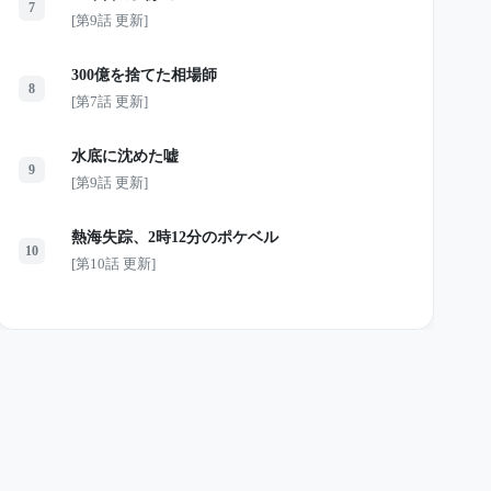
7
[第9話 更新]
300億を捨てた相場師
8
[第7話 更新]
水底に沈めた嘘
9
[第9話 更新]
熱海失踪、2時12分のポケベル
10
[第10話 更新]