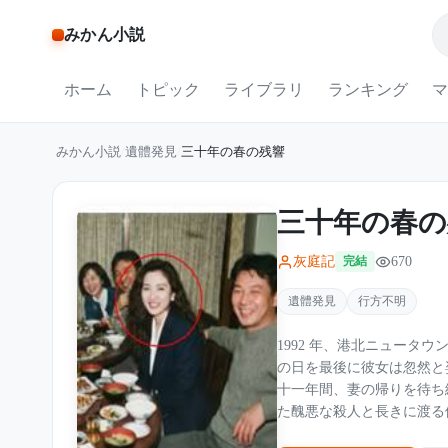
みかん小説
ホーム
トピック
ライブラリ
ランキング
マ
みかん小説
/
遺體発見
/
三十年の春の残響
三十年の春の
灰庭記
670
完結
遺體発見
行方不明
1992 年、港北ニュータ
の日を最後に彼女は忽然と
十一年間、妻の帰りを待ち
た醜悪な殺人と長きに渡る
時間が経っても消えない愛