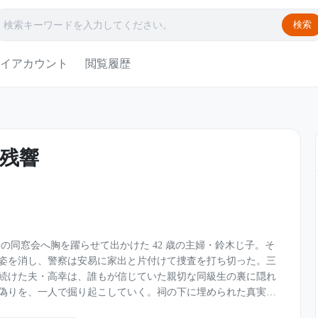
検索
イアカウント
閲覧履歴
残響
ウンの同窓会へ胸を躍らせて出かけた 42 歳の主婦・鈴木じ子。そ
姿を消し、警察は安易に家出と片付けて捜査を打ち切った。三
続けた夫・高幸は、誰もが信じていた親切な同級生の裏に隠れ
偽りを、一人で掘り起こしていく。祠の下に埋められた真実、
と裏切りの衝撃事件。