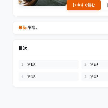
今すぐ読む
最新:
第5話
目次
第1話
第2話
1.
2.
第4話
第5話
4.
5.