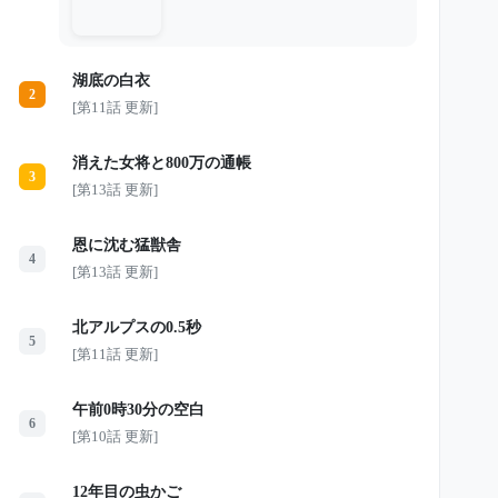
肢がなかった」という謎の言葉を残し
てこの世を去る。 息子も妻も失った
大吾は、それでも25年間、健二の部屋
をそのまま残し、帰りを待ち続けた。
湖底の白衣
そして2007年、差出人不明の黄色い封
2
筒が届く。 そこに書かれていたの
[第11話 更新]
は、たった一文。 「あなたの息子
は、自分のものではない人生を生きま
した。」 25年前の川の事故、東京へ
消えた女将と800万の通帳
消えた黒い車、妻が抱えていた秘密。
3
すべてがつながった時、父は息子が奪
[第13話 更新]
われた本当の理由を知ることになる
――。
恩に沈む猛獣舎
4
[第13話 更新]
北アルプスの0.5秒
5
[第11話 更新]
午前0時30分の空白
6
[第10話 更新]
12年目の虫かご