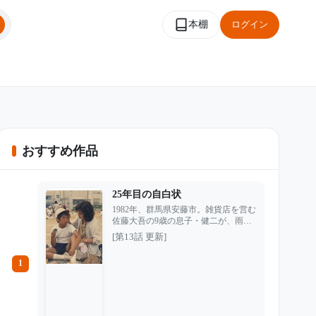
本棚
ログイン
おすすめ作品
25年目の自白状
1982年、群馬県安藤市。雑貨店を営む
佐藤大吾の9歳の息子・健二が、雨で
増水した川のそばで姿を消した。 現
[第13話 更新]
場には健二の運動靴が残され、下流で
は赤い帽子も見つかった。警察は川へ
1
の転落事故と判断するが、大吾だけは
納得できなかった。あの日、黒い車に
乗せられた赤い帽子の少年を見たとい
う証言があったからだ。 しかし捜査
は進まず、妻の三重子も「私には選択