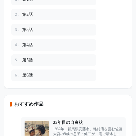
第2話
2.
第3話
3.
第4話
4.
第5話
5.
第6話
6.
おすすめ作品
25年目の自白状
1982年、群馬県安藤市。雑貨店を営む佐藤
大吾の9歳の息子・健二が、雨で増水した