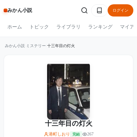
みかん小説
ログイン
ホーム
トピック
ライブラリ
ランキング
マイア
みかん小説
/
ミステリー
/
十三年目の灯火
十三年目の灯火
港町しおり
267
完結