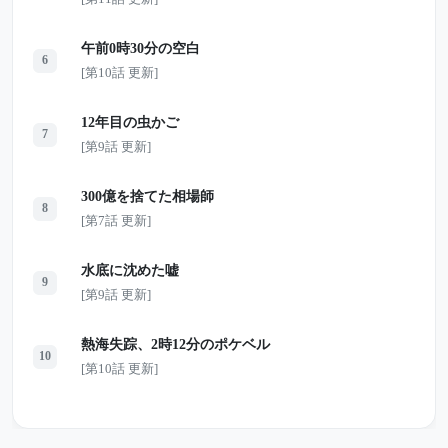
午前0時30分の空白
6
[第10話 更新]
12年目の虫かご
7
[第9話 更新]
300億を捨てた相場師
8
[第7話 更新]
水底に沈めた嘘
9
[第9話 更新]
熱海失踪、2時12分のポケベル
10
[第10話 更新]