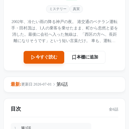
ミステリー
真実
2002年、冷たい雨の降る神戸の夜。 港交通のベテラン運転
手・田村茂は、1人の乗客を乗せたまま、町から忽然と姿を
消した。最後に会社へ入った無線は、「西区の方へ、長距
離になりそうです」という短い言葉だけ。 車も、運転手
も、乗客も見つからないまま、事件は迷宮入りした。 家族
を捨てたのではないか。金を持って逃げたのではないか。
本棚に追加
今すぐ読む
心ない噂に苦しめられながらも、妻は13年間、玄関の灯火
を消さずに夫の帰りを待ち続けた。 そして2015年春。 神戸
の町外れにある廃車場の取り壊し中、何台もの車の下か
ら、潰れた古いタクシーが発見される。車体に残っていた
最新:
第6話
更新日 2026-07-01
のは、すでに消えた会社「港交通」の文字。 中から見つか
ったのは、2人分の白骨だった。 あの夜、田村のタクシー
に何が起きたのか。後部座席にいたもう1人は誰だったの
か。そして、13年前に目撃された“ライトを消した黒い
目次
全6話
車”の正体とは――。 雨の夜に消えた1台のタクシーが、長
い沈黙の底から真実を語り始める。
第1話
1.