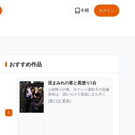
本棚
ログイン
おすすめ作品
泥まみれの客と黒塗り5台
土砂降りの夜、タクシー運転手の佐藤
美咲は、泥だらけで道端に立ち尽くす
1人の老人を見つけた。 他のタクシー
[第12話 更新]
は、車が汚れることを嫌って次々と通
り過ぎていく。中には、老人をあざ笑
1
い、泥水まで浴びせて走り去る運転手
もいた。 月末までにノルマを達成で
きなければクビ。幼い娘の手術を控
え、仕事を失うわけにはいかない美咲
も、一瞬だけ迷った。 それでも彼女