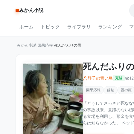
みかん小説
ホーム
トピック
ライブラリ
ランキング
マ
みかん小説
/
因果応報
/
死んだふりの母
死んだふり
靜子の青い鳥
12
完結
因果応報
嫁姑
裡の顔
「どうしてさっさと死なないんだ」 病室でそう吐き捨てたのは、息
の事故以来、意識のない植
る立場を利用し、預金を食い
らは知らなかった。 ベッドの上で眠り続けているはずの母が、すべての会話を聞いていた
ことを。 そして5年間、