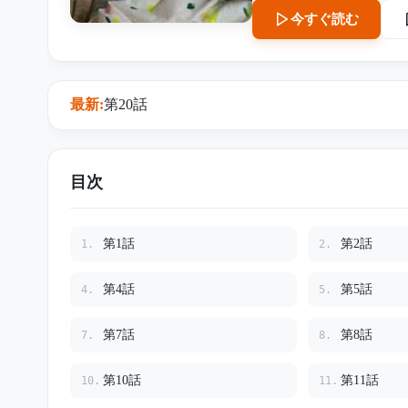
の準備を進めていたことを。 白い封筒、監視カメラ、消えた財産、そして5年前
今すぐ読む
故の真相。 息子夫婦が最後の一線を越えようとした時、病室で眠る母の復讐劇が、ついに
幕を開ける――。
最新:
第20話
目次
第1話
第2話
1.
2.
第4話
第5話
4.
5.
第7話
第8話
7.
8.
第10話
第11話
10.
11.