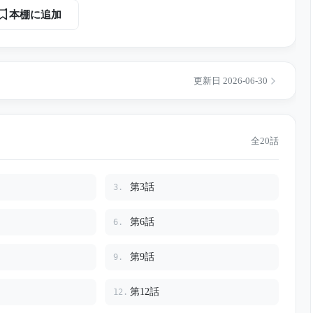
の階段事
本棚に追加
更新日 2026-06-30
全20話
第3話
3.
第6話
6.
第9話
9.
第12話
12.