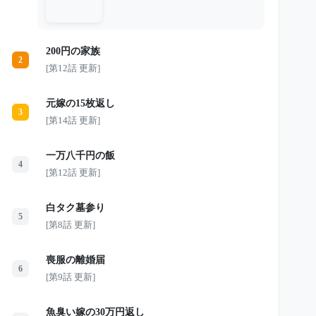
は車を止める。 「シートなんて洗え
ばいいんです」 そう言って老人を乗
せ、傘を差し、温かい缶コーヒーを手
渡した。 しかし翌朝、美咲を待って
200円の家族
いたのは、汚された車両と突然の解雇
2
通告だった。 泣き崩れる彼女の前
[第12話 更新]
に、5台の黒塗りの車が営業所へ現れ
る。 昨日の泥だらけの老人は、いっ
たい何者だったのか。 たった1本の缶
元嫁の15枚返し
コーヒーが、彼女の人生を大きく変え
3
ていく――。
[第14話 更新]
一万八千円の飯
4
[第12話 更新]
白タク墓参り
5
[第8話 更新]
喪服の離婚届
6
[第9話 更新]
魚臭い嫁の30万円返し