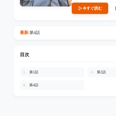
今すぐ読む
最新:
第4話
目次
第1話
第2話
1.
2.
第4話
4.