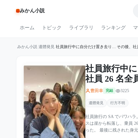
みかん小説
ホーム
トピック
ライブラリ
ランキング
マ
みかん小説
/
遺體発見
/
社員旅行中に自分だけ置き去り… その後、社員
社員旅行中に
社員 26 名
豊田幸
3225
完結
遺體発見
行方不明
社員旅行の SA でパワハ
スは崖から転落し、乗員 2
った。 最後に残された身