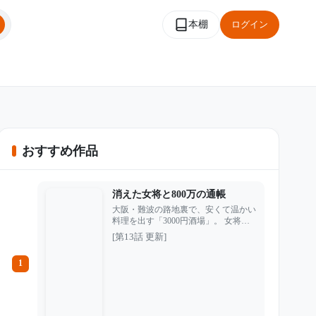
本棚
ログイン
おすすめ作品
消えた女将と800万の通帳
大阪・難波の路地裏で、安くて温かい
料理を出す「3000円酒場」。 女将の
中村義子は、うどん屋から店を立て直
[第13話 更新]
し、常連たちに愛される繁盛店を作り
上げた。だがその裏で、働かない夫・
1
武夫に売上を持ち出され、心身ともに
追い詰められていた。 やがて義子は
店を800万円で手放し、小さな部屋で
静かに人生をやり直そうと決意する。
しかし、その金を狙っていたのは夫だ