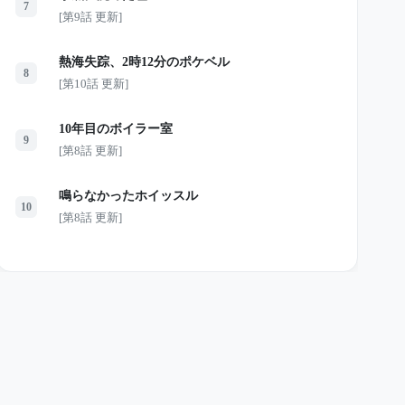
7
[第9話 更新]
熱海失踪、2時12分のポケベル
8
[第10話 更新]
10年目のボイラー室
9
[第8話 更新]
鳴らなかったホイッスル
10
[第8話 更新]