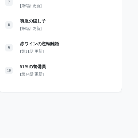
7
[第9話 更新]
喪服の隠し子
8
[第9話 更新]
赤ワインの逆転離婚
9
[第11話 更新]
51％の警備員
10
[第14話 更新]