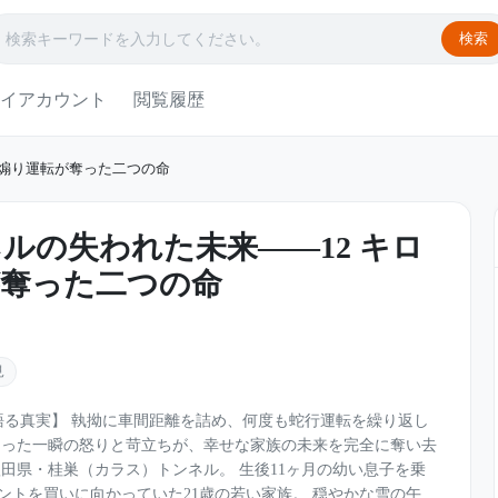
検索
イアカウント
閲覧履歴
の煽り運転が奪った二つの命
ルの失われた未来――12 キロ
が奪った二つの命
見
が語る真実】 執拗に車間距離を詰め、何度も蛇行運転を繰り返し
たった一瞬の怒りと苛立ちが、幸せな家族の未来を完全に奪い去
日、秋田県・桂巣（カラス）トンネル。 生後11ヶ月の幼い息子を乗
ントを買いに向かっていた21歳の若い家族。 穏やかな雪の午後