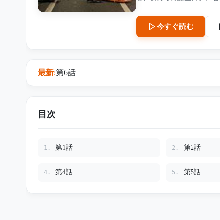
は、時速100kmの正面衝
軽自動車は完全に圧壊。 
今すぐ読む
た。 当時の法律では「煽り運転」は認められず、刑事裁判では悪質な行為が見逃された。
無念を抱いた遺族は長い闘
取る。 この事件は、日本の妨害運転法が生まれるきっかけとなった歴史的判例であり、 今
も多くのドライバーに警鐘を鳴らし続けている。
最新:
第6話
の真実が、まだ隠されてい
目次
第1話
第2話
1.
2.
第4話
第5話
4.
5.