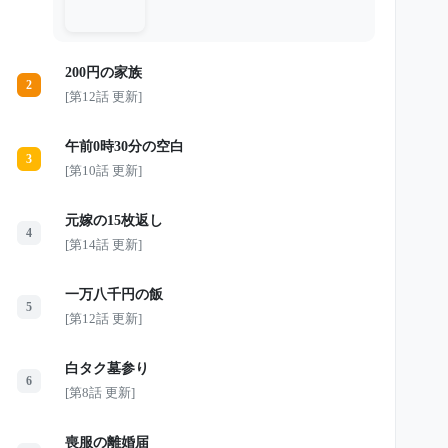
は車を止める。 「シートなんて洗え
ばいいんです」 そう言って老人を乗
せ、傘を差し、温かい缶コーヒーを手
渡した。 しかし翌朝、美咲を待って
200円の家族
いたのは、汚された車両と突然の解雇
2
通告だった。 泣き崩れる彼女の前
[第12話 更新]
に、5台の黒塗りの車が営業所へ現れ
る。 昨日の泥だらけの老人は、いっ
たい何者だったのか。 たった1本の缶
午前0時30分の空白
コーヒーが、彼女の人生を大きく変え
3
ていく――。
[第10話 更新]
元嫁の15枚返し
4
[第14話 更新]
一万八千円の飯
5
[第12話 更新]
白タク墓参り
6
[第8話 更新]
喪服の離婚届