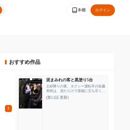
本棚
ログイン
おすすめ作品
泥まみれの客と黒塗り5台
土砂降りの夜、タクシー運転手の佐藤
美咲は、泥だらけで道端に立ち尽くす
1人の老人を見つけた。 他のタクシー
[第12話 更新]
は、車が汚れることを嫌って次々と通
り過ぎていく。中には、老人をあざ笑
1
い、泥水まで浴びせて走り去る運転手
もいた。 月末までにノルマを達成で
きなければクビ。幼い娘の手術を控
え、仕事を失うわけにはいかない美咲
も、一瞬だけ迷った。 それでも彼女