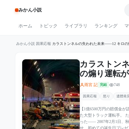
みかん小説
ホーム
トピック
ライブラリ
ランキング
マ
みかん小説
/
因果応報
/
カラストンネルの失われた未来――12 キロ
カラストンネ
の煽り運転
雨宮 記
748
完結
因果応報
怒り
遺體発
【1億6500万円の賠償金
た大型トラック運転手。 
った―― 2007年2月1
せ、初めての誕生日プレゼ