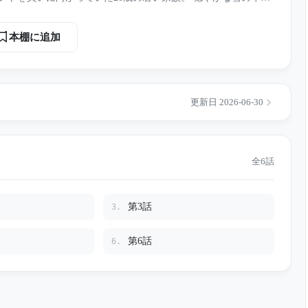
突によって一瞬で地獄と化した。 トラックの圧倒的な重量により
若き父親と赤ん坊の二つの命が、このトンネルで永久に失われ
本棚に追加
いを続け、ついに1億6500万円という莫大な損害賠償判決を勝ち
 しかし、裁判記録にも現れないトンネル
更新日 2026-06-30
る――
全6話
第3話
3.
第6話
6.