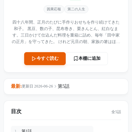
因果応報
第二の人生
四十八年間、正月のたびに手作りおせちを作り続けてきた
和子。 黒豆、数の子、昆布巻き、栗きんとん、紅白なま
す。三日かけて仕込んだ料理を重箱に詰め、毎年「田中家
の正月」を守ってきた。 けれど元旦の朝、家族の箸はほと
んど重箱へ伸びなかった。夫は紅白なますだけを食べ、や
がて何気なく言う。 「カップ麺ないか？」 その一言で、和
本棚に追加
今すぐ読む
子の中に積もっていた四十八年分の疲れと虚しさが静かに
あふれ出す。 なぜ誰も食べないおせちを、私は作り続けて
きたのか。 なぜ夫は、紅白なますだけにこだわるのか。 嫁
の一言、孫との時間、そして家族で遊んだ料理ゲームをき
最新:
第5話
更新日 2026-06-26
っかけに、和子は初めて自分の本音を口にする。 「私が、
それを四十八年やってきたのよ」 これは、誰かのためだけ
に我慢してきた女性が、“自分の正月”を取り戻すまでの物
語。
目次
全5話
第1話
1.