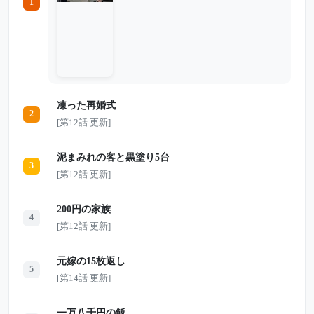
1
自然なほど雪穂を車で外出させようとす
る。だが雪穂は知らないふりをしたまま、
車には乗らなかった。 そんな時、突然や
って来た義両親が「今日だけ車を貸してほ
しい」と言い出す。見栄のために雪穂の車
を借りようとする2人を、なぜか翔太だけ
が必死に止め始めた。 「待ってくれ。そ
の車はやめろ」 昨夜、夫は車に何をした
のか。 そして、義両親がその車に乗った
凍った再婚式
瞬間、翔太の隠していた本性が静かに崩れ
2
始める――。
[第12話 更新]
泥まみれの客と黒塗り5台
3
[第12話 更新]
200円の家族
4
[第12話 更新]
元嫁の15枚返し
5
[第14話 更新]
一万八千円の飯