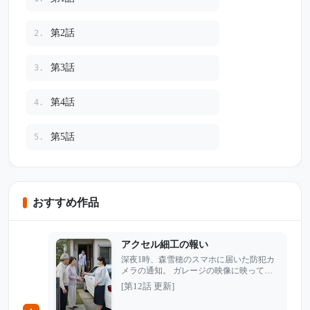
第2話
2.
第3話
3.
第4話
4.
第5話
5.
おすすめ作品
アクセル細工の報い
深夜1時、森雪穂のスマホに届いた防犯カ
メラの通知。 ガレージの映像に映ってい
たのは、夫・翔太だった。彼は周囲を気に
[第12話 更新]
しながら、雪穂が祖父から受け継いだ大切
な車に何かをしていた。 翌朝、翔太は不