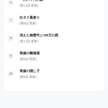
6
[第12話 更新]
白タク墓参り
7
[第8話 更新]
消えた御曹司と500万の罠
8
[第13話 更新]
喪服の離婚届
9
[第9話 更新]
喪服の隠し子
10
[第9話 更新]