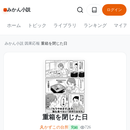
みかん小説
ログイン
ホーム
トピック
ライブラリ
ランキング
マイア
みかん小説
/
因果応報
/
重箱を閉じた日
重箱を閉じた日
かずこの台所
726
完結