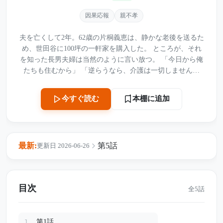
因果応報
親不孝
夫を亡くして2年。62歳の片桐義恵は、静かな老後を送るた
め、世田谷に100坪の一軒家を購入した。 ところが、それ
を知った長男夫婦は当然のように言い放つ。 「今日から俺
たちも住むから」 「逆らうなら、介護は一切しませんか
ら」 長男という立場と、老後の介護を盾にすれば、母親は
従うと思っていた二人。だが義恵は、すでに夫が残した“あ
本棚に追加
今すぐ読む
る準備”を知っていた。 夫の葬儀で「長男」と書かれた名刺
を配っていた息子。親孝行を口にしながら、狙っていたの
は母の家と財産だった。 しかし、亡き夫が本当に守ろうと
していたものは、長男夫婦の想像をはるかに超えていた。
最新:
第5話
更新日 2026-06-26
3時間後、嫁から届いた50件の着信。 その時すでに、すべ
ては手遅れだった――。
目次
全5話
第1話
1.