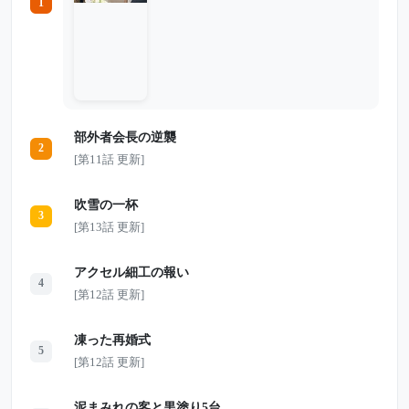
1
子を身ごもっていた。義父母は結菜に離婚
合意書を差し出し、20億円と引き換えに日
本を出るよう命じる。 家族だと思ってい
た場所から、金で追い出されることになっ
た結菜。だが署名の直前、彼女は誰にも言
えない“ある事実”を知る。 何も告げず海
外へ渡った結菜と、愛人との結婚式を迎え
ようとする元夫。 すべてが斎藤家の思い
通りに進むはずだったその日、式場に一通
部外者会長の逆襲
の封筒が届く。 そこに記されていた真実
2
が、夫と愛人の未来、そして斎藤家の後継
[第11話 更新]
者計画を静かに崩していく――。
吹雪の一杯
3
[第13話 更新]
アクセル細工の報い
4
[第12話 更新]
凍った再婚式
5
[第12話 更新]
泥まみれの客と黒塗り5台