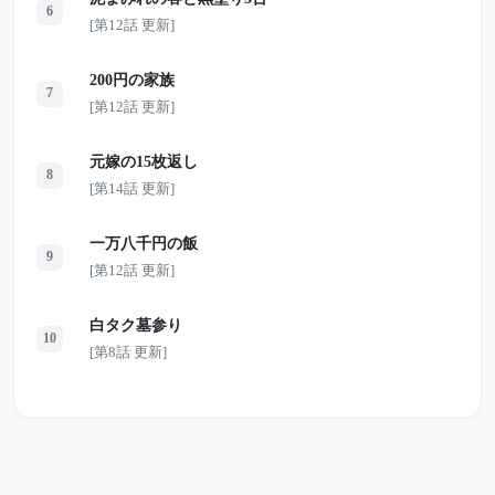
6
[第12話 更新]
200円の家族
7
[第12話 更新]
元嫁の15枚返し
8
[第14話 更新]
一万八千円の飯
9
[第12話 更新]
白タク墓参り
10
[第8話 更新]