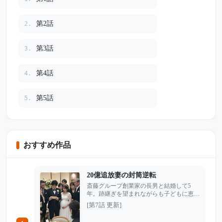
第2話
2.
第3話
3.
第4話
4.
第5話
5.
おすすめ作品
20億追放妻の封筒逆転
斎藤グループ創業家の長男と結婚して5
年。跡継ぎを望まれながらも子どもに恵ま
れず、結菜は義実家の視線に耐え続けてい
[第7話 更新]
た。 そんなある日、夫の愛人が妊娠した
ことを知らされる。しかも相手の女性は双