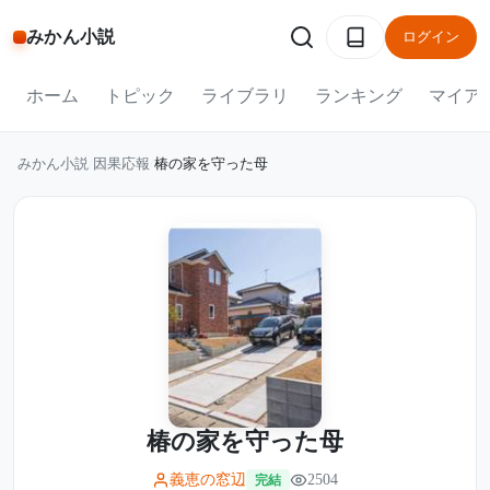
みかん小説
ログイン
ホーム
トピック
ライブラリ
ランキング
マイア
みかん小説
/
因果応報
/
椿の家を守った母
椿の家を守った母
義恵の窓辺
2504
完結