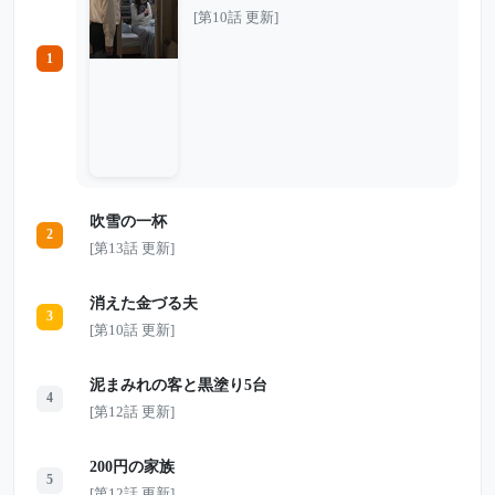
た。 母を失ったばかりなのに、泣き言ひ
[第10話 更新]
とつ言わず、家事も勉強もこなす美緒。孝
太郎は「しっかりした子」だと思い、少し
1
ずつ二人の生活は形になっていく。 だが
ある夜、仕事から帰ると部屋は真っ暗だっ
た。 美緒の部屋を開けた孝太郎が見たの
は、床に並べられた荷物、通帳、求人誌、
そして一枚の退学届。 母を亡くした少女
は、本当は何を抱えていたのか。 その
夜、亡き姉が残した一通の手紙が、二人の
止まっていた時間を静かに動かし始める
――。
吹雪の一杯
2
[第13話 更新]
消えた金づる夫
3
[第10話 更新]
泥まみれの客と黒塗り5台
4
[第12話 更新]
200円の家族
5
[第12話 更新]