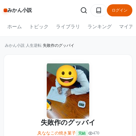
みかん小説
ログイン
ホーム
トピック
ライブラリ
ランキング
マイア
みかん小説
/
人生逆転
/
失敗作のグッバイ
失敗作のグッバイ
ななこの焼き菓子
470
完結