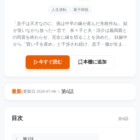
人生逆転
親子関係
「息子は天才なのに、孫は中卒の嫁が産んだ失敗作ね」 姑
が笑いながら放った一言で、奈々子と夫・涼介は義両親と
の同居を終わらせ、完全に縁を切ることを決めた。 妊娠中
から「賢い子を産め」と干渉され続け、息子・徹が生まれ
てからも、義母は知育玩具や勉強を押しつけてばかり。ま
だ幼い徹が文字に興味を示さないだけで、義母は勝手に“で
本棚に追加
今すぐ読む
きない子”と決めつけていた。 そしてある日、徹を「失敗
作」と呼ぶ声を、奈々子と涼介は聞いてしまう。 それから
10年。 一切の連絡を無視し続けていた義両親から、突然
「孫に会わせてほしい」と連絡が入る。きっかけは、徹が
最新:
第6話
更新日 2026-07-06
全国大会で優勝し、新聞に載ったことだった。 今さら孫を
認めようとする義両親。 しかし、玄関先に現れた徹が最初
に口にしたのは、思いもよらない言葉だった――。
目次
全6話
第1話
1.