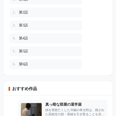
第2話
2.
第3話
3.
第4話
4.
第5話
5.
第6話
6.
おすすめ作品
真っ暗な部屋の退学届
姉を突然亡くした39歳の孝太郎は、残され
た高校生の姪・美緒を引き取ることを決め