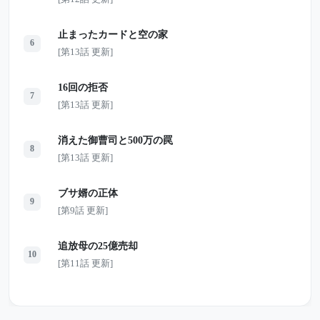
止まったカードと空の家
6
[第13話 更新]
16回の拒否
7
[第13話 更新]
消えた御曹司と500万の罠
8
[第13話 更新]
ブサ婿の正体
9
[第9話 更新]
追放母の25億売却
10
[第11話 更新]