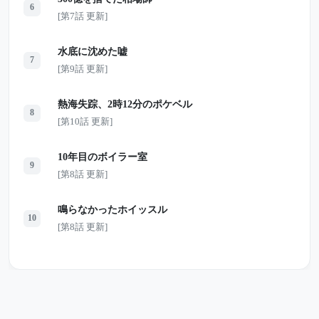
6
[第7話 更新]
水底に沈めた嘘
7
[第9話 更新]
熱海失踪、2時12分のポケベル
8
[第10話 更新]
10年目のボイラー室
9
[第8話 更新]
鳴らなかったホイッスル
10
[第8話 更新]