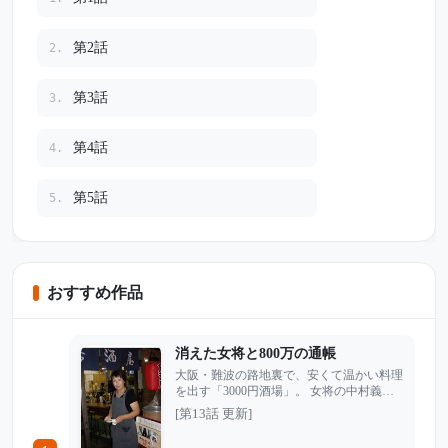
第2話
2.
第3話
3.
第4話
4.
第5話
5.
おすすめ作品
消えた女将と800万の通帳
大阪・難波の路地裏で、安くて温かい料理
を出す「3000円酒場」。 女将の中村義子
は、うどん屋から店を立て直し、常連たち
[第13話 更新]
に愛される繁盛店を作り上げた。だがその
裏で、働かない夫・武夫に売上を持ち出さ