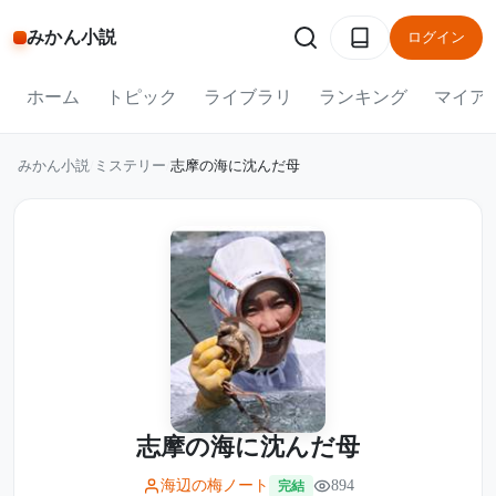
みかん小説
ログイン
ホーム
トピック
ライブラリ
ランキング
マイア
みかん小説
/
ミステリー
/
志摩の海に沈んだ母
志摩の海に沈んだ母
海辺の梅ノート
894
完結