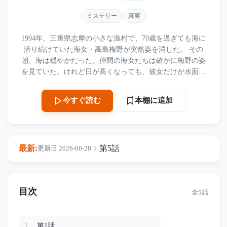
ミステリー
真実
1994年、三重県志摩の小さな漁村で、70歳を過ぎても海に
潜り続けていた海女・高島梅野が突然姿を消した。 その
朝、海は穏やかだった。仲間の海女たちは確かに梅野の姿
を見ていた。けれど日が高くなっても、彼女だけが水面に
戻ってこなかった。捜索は続いたが、亡骸も道具も見つか
らない。 事故なのか、失踪なのか。 梅野には3人の息子が
本棚に追加
今すぐ読む
いた。東京に住む長男、大阪で商売をする次男、そして島
に残って母の近くで暮らしていた末の息子・正斗。やがて
警察は、梅野が持っていた土地と、息子たちの金銭問題に
目を向ける。 だが決定的な証拠はなく、事件は海に沈むよ
最新:
第5話
更新日 2026-06-28
うに忘れられていった。 それから16年後。 東京・港区で、
行方不明のはずの梅野名義の「3億円ビル」が見つかる。し
かも名義移転は、彼女が姿を消した後に行われていた。 誰
が、母の名義を使ったのか。 古い家に残された血痕、かま
目次
全5話
どの灰から出てきた金の指輪、そしてタンスの奥に隠され
ていた一通の遺言書。 志摩の海に消えたはずの真実が、16
年後、静かに浮かび上がる――。
第1話
1.