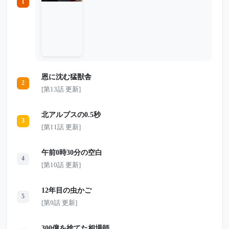
1
れ、心身ともに追い詰められていた。 や
がて義子は店を800万円で手放し、小さな
部屋で静かに人生をやり直そうと決意す
る。 しかし、その金を狙っていたのは夫
だけではなかった。店を買った男もまた、
思うようにいかない経営に苦しみ、義子へ
「金を返せ」と迫るようになる。 そして
2009年9月14日。 親友の定食屋で「ありが
とう」とだけ残した義子は、その日の夕
恩に沈む猛獣舎
方、夫と並んで歩く姿を最後に忽然と姿を
2
消した。 夫か、それとも店を買った男
[第13話 更新]
か。 2人の容疑者が浮かび上がる中、真相
は5年間闇に沈み続ける。 そして2014年
秋。大阪から遠く離れた埼玉の荒れ地で、
北アルプスの0.5秒
止まっていた時間が突然動き出す――。
3
[第11話 更新]
午前0時30分の空白
4
[第10話 更新]
12年目の虫かご
5
[第9話 更新]
300億を捨てた相場師