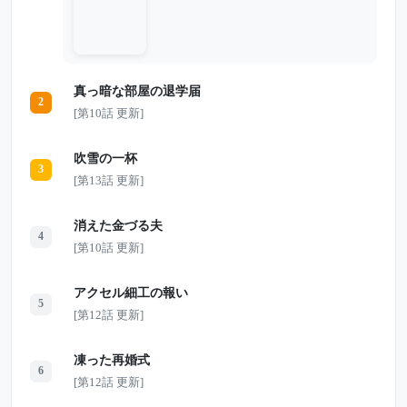
て」 「会長、承知しました」 実はゆかり
には、会社の誰も知らないもう一つの顔が
あった。 翌朝、課長から慌てた電話が入
る。大型契約が突然保留になり、会社のサ
ーバーからは、ただの嫌がらせでは済まさ
れない重大な痕跡が見つかっていた――。
真っ暗な部屋の退学届
2
[第10話 更新]
吹雪の一杯
3
[第13話 更新]
消えた金づる夫
4
[第10話 更新]
アクセル細工の報い
5
[第12話 更新]
凍った再婚式
6
[第12話 更新]