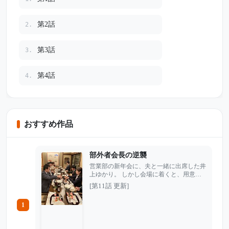
第2話
2.
第3話
3.
第4話
4.
おすすめ作品
部外者会長の逆襲
営業部の新年会に、夫と一緒に出席した井
上ゆかり。 しかし会場に着くと、用意さ
れているはずの席はなく、課長の獅倉から
[第11話 更新]
は笑いながらこう言われた。 「今日は関
係者だけで飲もうよ」 部外者扱いされ、
1
夫婦そろって追い出されるように店を出た
ゆかり。だが店の外には、黒いセダンと秘
書が待っていた。 「帰るから、車出し