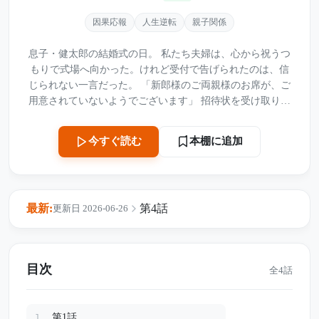
因果応報
人生逆転
親子関係
息子・健太郎の結婚式の日。 私たち夫婦は、心から祝うつ
もりで式場へ向かった。けれど受付で告げられたのは、信
じられない一言だった。 「新郎様のご両親様のお席が、ご
用意されていないようでございます」 招待状を受け取り、
正装して訪れたはずの私たちに、席はなかった。 やがて現
れた息子は、申し訳なさそうにするどころか、迷惑そうな
本棚に追加
今すぐ読む
顔で言った。 「父さんと母さんがいると恥ずかしいんだ」
地方の元校長である夫。陶芸家として生きてきた私。裕福
な新婦側の家族にとって、私たちは“釣り合わない存在”だ
ったらしい。 私たちは怒鳴ることも、泣き崩れることもな
最新:
第4話
更新日 2026-06-26
く、ただ静かに式場を後にした。 けれど、その一時間後。
華やかだった結婚式は一転し、会場は凍りつくことにな
る。 息子夫婦がようやく気づいた時には、もうすべてが遅
かった――。
目次
全4話
第1話
1.