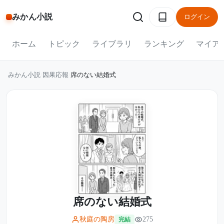
みかん小説
ログイン
ホーム
トピック
ライブラリ
ランキング
マイア
みかん小説
/
因果応報
/
席のない結婚式
席のない結婚式
秋庭の陶房
275
完結