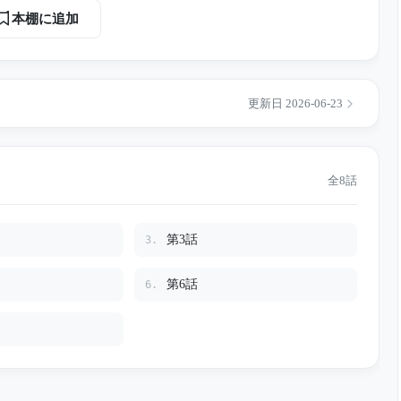
工事中、古い浄化槽の中から人骨が発見される。そばには登山
本棚に追加
山荘にい
彼女の最後を知っていた人物は誰だったのか――。
更新日 2026-06-23
全8話
第3話
3.
第6話
6.