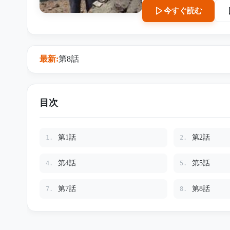
にある廃山荘のリフォーム
今すぐ読む
靴、指輪、壊れた携帯電話。 山で消えたはずの女性は、なぜ登山道から離れた廃
たのか。 そして、
最新:
第8話
目次
第1話
第2話
1.
2.
第4話
第5話
4.
5.
第7話
第8話
7.
8.