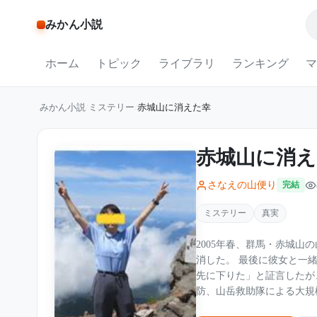
みかん小説
ホーム
トピック
ライブラリ
ランキング
マ
みかん小説
/
ミステリー
/
赤城山に消えた幸
赤城山に消え
さなえの山便り
完結
ミステリー
真実
2005年春、群馬・赤城山
消した。 最後に彼女と一緒にいたのは、山岳会の登山リーダー・田中健二。彼は「彼女は
先に下りた」と証言したが、
防、山岳救助隊による大規
るで山の中で、彼女だけが消えてしまっ