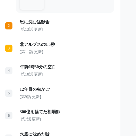
けではなかった。店を買った男もま
た、思うようにいかない経営に苦し
み、義子へ「金を返せ」と迫るように
なる。 そして2009年9月14日。 親友の
恩に沈む猛獣舎
定食屋で「ありがとう」とだけ残した
2
義子は、その日の夕方、夫と並んで歩
[第13話 更新]
く姿を最後に忽然と姿を消した。 夫
か、それとも店を買った男か。 2人の
容疑者が浮かび上がる中、真相は5年
北アルプスの0.5秒
間闇に沈み続ける。 そして2014年
3
秋。大阪から遠く離れた埼玉の荒れ地
[第11話 更新]
で、止まっていた時間が突然動き出す
――。
午前0時30分の空白
4
[第10話 更新]
12年目の虫かご
5
[第9話 更新]
300億を捨てた相場師
6
[第7話 更新]
水底に沈めた嘘