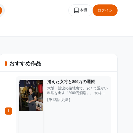
本棚
ログイン
おすすめ作品
消えた女将と800万の通帳
大阪・難波の路地裏で、安くて温かい
料理を出す「3000円酒場」。 女将の
中村義子は、うどん屋から店を立て直
[第13話 更新]
し、常連たちに愛される繁盛店を作り
上げた。だがその裏で、働かない夫・
1
武夫に売上を持ち出され、心身ともに
追い詰められていた。 やがて義子は
店を800万円で手放し、小さな部屋で
静かに人生をやり直そうと決意する。
しかし、その金を狙っていたのは夫だ