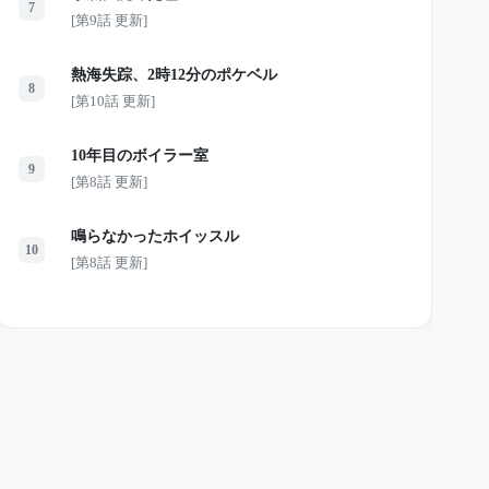
7
[第9話 更新]
熱海失踪、2時12分のポケベル
8
[第10話 更新]
10年目のボイラー室
9
[第8話 更新]
鳴らなかったホイッスル
10
[第8話 更新]