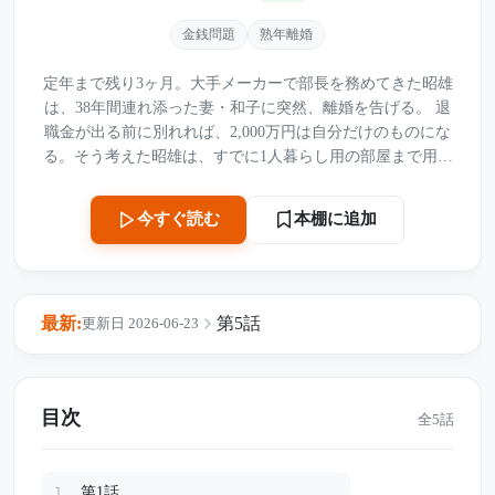
金銭問題
熟年離婚
定年まで残り3ヶ月。大手メーカーで部長を務めてきた昭雄
は、38年間連れ添った妻・和子に突然、離婚を告げる。 退
職金が出る前に別れれば、2,000万円は自分だけのものにな
る。そう考えた昭雄は、すでに1人暮らし用の部屋まで用意
し、老後を自分の思い通りに進めるつもりでいた。 しか
し、和子は泣きもせず、怒りもしなかった。 「はい、喜ん
本棚に追加
今すぐ読む
で」 その静かな返事の裏で、彼女はすでに動き始めてい
た。 38年間、夫を支え、家を守り、子供たちを育ててきた
日々。それらは給料明細には残らない。だが、決して“なか
ったこと”にはならなかった。 夫が完璧だと思っていた老後
最新:
第5話
更新日 2026-06-23
の設計図は、妻が差し出した一通の書類によって音を立て
て崩れ始める。 定年直前に妻を捨てた夫が、最後に失った
ものとは――。
目次
全5話
第1話
1.