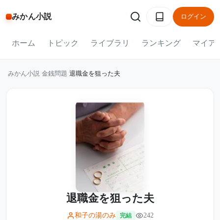
みかん小説
ログイン
ホーム
トピック
ライブラリ
ランキング
マイア
みかん小説
/
金銭問題
/
退職金を狙った夫
退職金を狙った夫
和子の湯のみ
242
完結