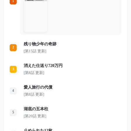
1
の親友を妊娠させた」 隣にいたのは、大
学時代から親友だと思っていた舞子だっ
た。舞子は悪びれるどころか、勝ち誇った
顔で言い放つ。 「旦那はもらうから、あ
んたは出ていって」 しかし弥生は泣き崩
れることも、怒鳴ることもしなかった。
「喜んで」 そう答えた彼女は、実は5年前
からすべてを知っていた。夫の裏切りも、
親友の本性も、そして自分が見下され続け
残り物少年の奇跡
ていたことも。 証拠、住まい、収入、義
2
母の行き先。 すべての準備を終えた弥生
[第15話 更新]
が静かに家を出た3日後、舞子から血相を
変えた電話がかかってくる。 奪ったはず
の夫には、もう何も残っていなかった
消えた仕送り720万円
――。
3
[第8話 更新]
愛人旅行の代償
4
[第8話 更新]
湖底の五本柱
5
[第20話 更新]
止められた12枚