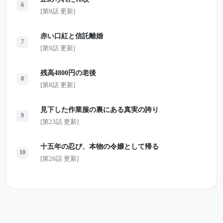
6
[第9話 更新]
赤い口紅と信託離婚
7
[第9話 更新]
残高4800円の老後
8
[第8話 更新]
見下した作業服の裏にある真実の誇り
9
[第23話 更新]
十五年の忍び、本物の令嬢として帰る
10
[第26話 更新]