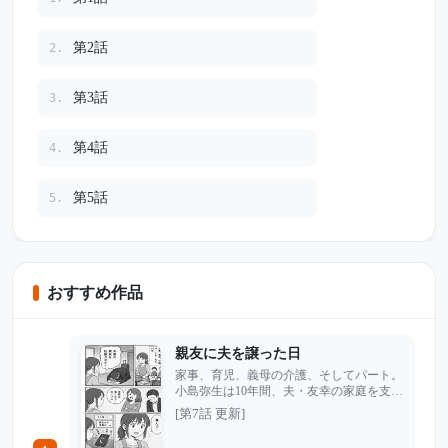
第2話
2.
第3話
3.
第4話
4.
第5話
5.
おすすめ作品
親友に夫を譲った日
家事、育児、義母の介護、そしてパート。
小島弥生は10年間、夫・友幸の家庭を支え
るために、休む暇もなく働き続けてきた。
[第7話 更新]
そんなある日、出張から戻ったはずの夫
が、突然リビングで土下座する。 「お前